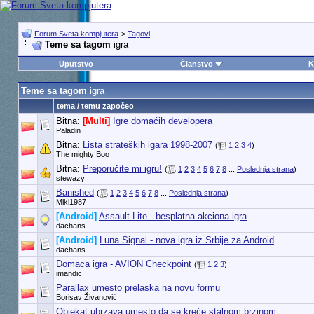
Forum Sveta kompjutera
>
Tagovi
Teme sa tagom
igra
Uputstvo
Članstvo
K
Teme sa tagom
igra
tema / temu započeo
Bitna:
[Multi]
Igre domaćih developera
Paladin
Bitna:
Lista strateških igara 1998-2007
(
1
2
3
4
)
The mighty Boo
Bitna:
Preporučite mi igru!
(
1
2
3
4
5
6
7
8
...
Poslednja strana
)
stewazy
Banished
(
1
2
3
4
5
6
7
8
...
Poslednja strana
)
Miki1987
[Android]
Assault Lite - besplatna akciona igra
dachans
[Android]
Luna Signal - nova igra iz Srbije za Android
dachans
Domaca igra - AVION Checkpoint
(
1
2
3
)
imandic
Parallax umesto prelaska na novu formu
Borisav Živanović
Objekat ubrzava umesto da se kreće stalnom brzinom