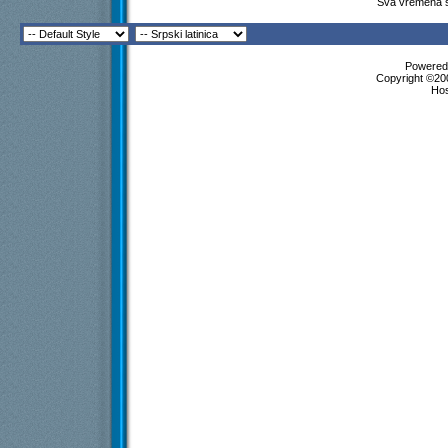
Sva vremena s
Powered 
Copyright ©200
Ho