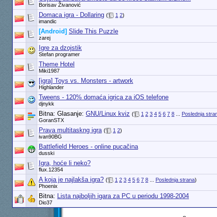
Borisav Živanović
Domaca igra - Dollaring
(
1
2
)
imandic
[Android]
Slide This Puzzle
zarej
Igre za dzojstik
Stefan programer
Theme Hotel
Miki1987
[igra] Toys vs. Monsters - artwork
Highlander
Tweens - 120% domaća igrica za iOS telefone
djnykk
Bitna: Glasanje:
GNU/Linux kviz
(
1
2
3
4
5
6
7
8
...
Poslednja stra
GoranSTX
Prava multitaskng igra
(
1
2
)
ivan90BG
Battlefield Heroes - online pucačina
dusski
Igra, hoće li neko?
flux.12354
A koja je najlakša igra?
(
1
2
3
4
5
6
7
8
...
Poslednja strana
)
Phoenix
Bitna:
Lista najboljih igara za PC u periodu 1998-2004
Dio37