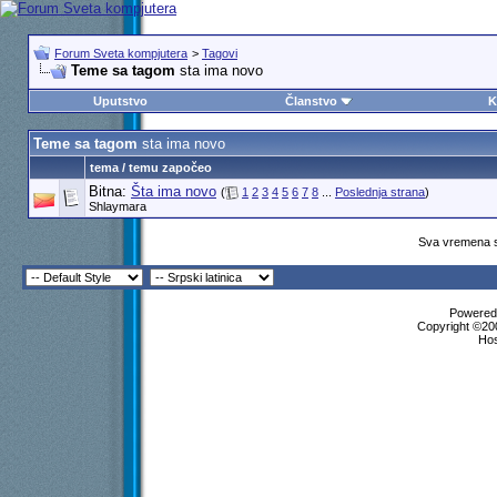
Forum Sveta kompjutera
>
Tagovi
Teme sa tagom
sta ima novo
Uputstvo
Članstvo
K
Teme sa tagom
sta ima novo
tema / temu započeo
Bitna:
Šta ima novo
(
1
2
3
4
5
6
7
8
...
Poslednja strana
)
Shlaymara
Sva vremena s
Powered 
Copyright ©200
Ho