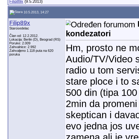
Filip89x
(9.5.2013)
10.5.2013, 14:27
Filip89x
Starosedelac
kondezatori
Član od: 12.2.2012.
Lokacija: Berlin (D), Beograd (RS)
Poruke: 2.009
Hm, prosto ne m
Zahvalnice: 2.992
Zahvaljeno 1.118 puta na 620
poruka
Audio/TV/Video se
radio u tom serv
stare ploce i to 
500 din (tipa 100
2min da promeni 
skeptican i dava
evo jedna jos uve
zamena ali je vre