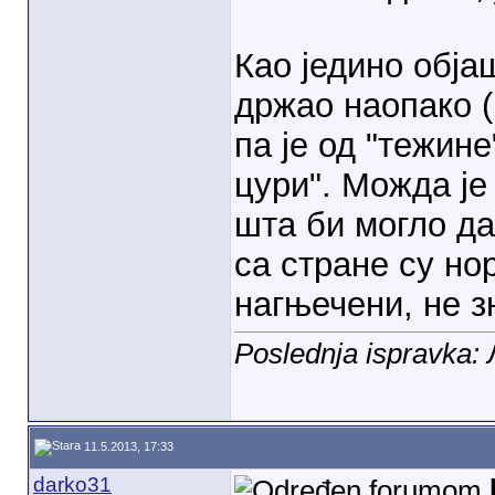
Као једино обј
држао наопако (
па је од "тежин
цури". Можда ј
шта би могло да
са стране су но
нагњечени, не зн
Poslednja ispravka
11.5.2013, 17:33
darko31