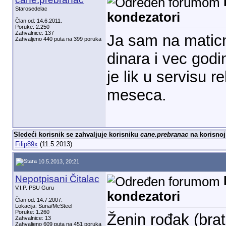
Starosedelac
kondezatori
Član od: 14.6.2011.
Poruke: 2.250
Zahvalnice: 137
Ja sam na maticn
Zahvaljeno 440 puta na 399 poruka
dinara i vec god
je lik u servisu 
meseca.
Sledeći korisnik se zahvaljuje korisniku
cane.prebranac
na korisnoj
Filip89x
(11.5.2013)
10.5.2013, 20:21
Nepotpisani Čitalac
V.I.P. PSU Guru
kondezatori
Član od: 14.7.2007.
Lokacija: Suna/McSteel
Poruke: 1.260
Ženin rođak (brat
Zahvalnice: 13
Zahvaljeno 609 puta na 451 poruka