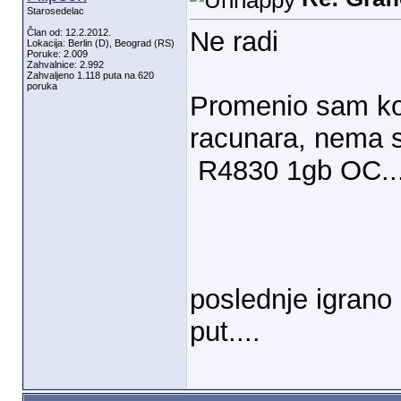
Starosedelac
Ne radi
Član od: 12.2.2012.
Lokacija: Berlin (D), Beograd (RS)
Poruke: 2.009
Zahvalnice: 2.992
Zahvaljeno 1.118 puta na 620
poruka
Promenio sam ko
racunara, nema sl
R4830 1gb OC... U
poslednje igrano 
put....