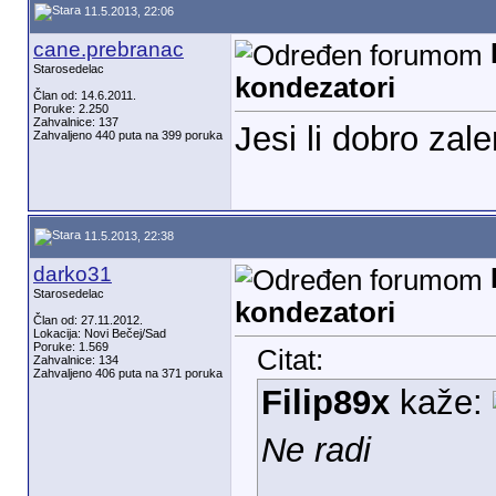
11.5.2013, 22:06
cane.prebranac
Starosedelac
kondezatori
Član od: 14.6.2011.
Poruke: 2.250
Zahvalnice: 137
Jesi li dobro za
Zahvaljeno 440 puta na 399 poruka
11.5.2013, 22:38
darko31
Starosedelac
kondezatori
Član od: 27.11.2012.
Lokacija: Novi Bečej/Sad
Poruke: 1.569
Citat:
Zahvalnice: 134
Zahvaljeno 406 puta na 371 poruka
Filip89x
kaže:
Ne radi