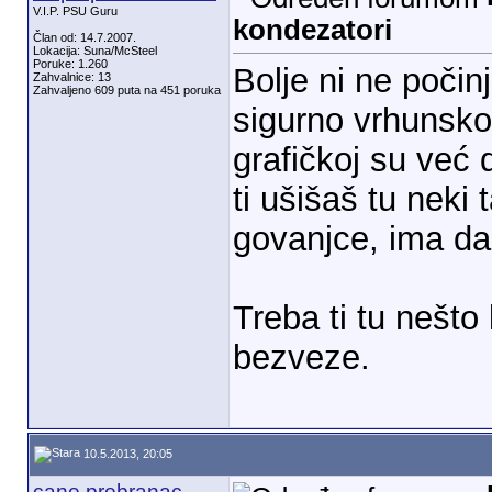
V.I.P. PSU Guru
kondezatori
Član od: 14.7.2007.
Lokacija: Suna/McSteel
Poruke: 1.260
Bolje ni ne počinj
Zahvalnice: 13
Zahvaljeno 609 puta na 451 poruka
sigurno vrhunskog
grafičkoj su već 
ti ušišaš tu neki
govanjce, ima da
Treba ti tu nešto 
bezveze.
10.5.2013, 20:05
cane.prebranac