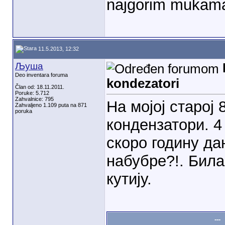
najgorim mukam
11.5.2013, 12:32
Љуша
Deo inventara foruma
kondezatori
Član od: 18.11.2011.
Poruke: 5.712
Zahvalnice: 795
На мојој старој 
Zahvaljeno 1.109 puta na 871
poruka
кондензатори. 4
скоро годину дан
набубре?!. Била
кутију.
---