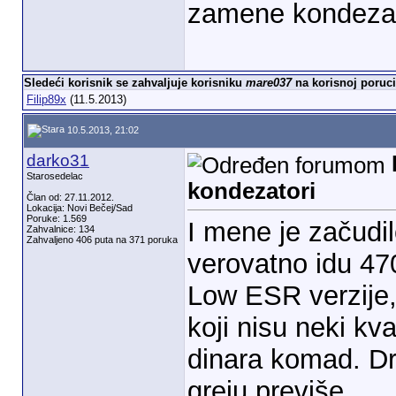
zamene kondezat
Sledeći korisnik se zahvaljuje korisniku
mare037
na korisnoj poruci
Filip89x
(11.5.2013)
10.5.2013, 21:02
darko31
Starosedelac
kondezatori
Član od: 27.11.2012.
Lokacija: Novi Bečej/Sad
Poruke: 1.569
I mene je začudilo
Zahvalnice: 134
Zahvaljeno 406 puta na 371 poruka
verovatno idu 47
Low ESR verzije, 
koji nisu neki kv
dinara komad. Dr
greju previše.