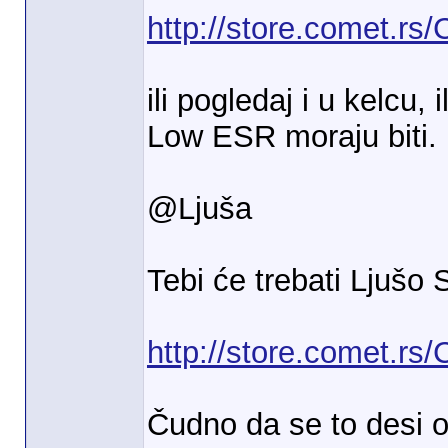
http://store.comet.rs
ili pogledaj i u kelcu, 
Low ESR moraju biti.
@Ljuša
Tebi će trebati Ljušo
http://store.comet.
Čudno da se to desi od