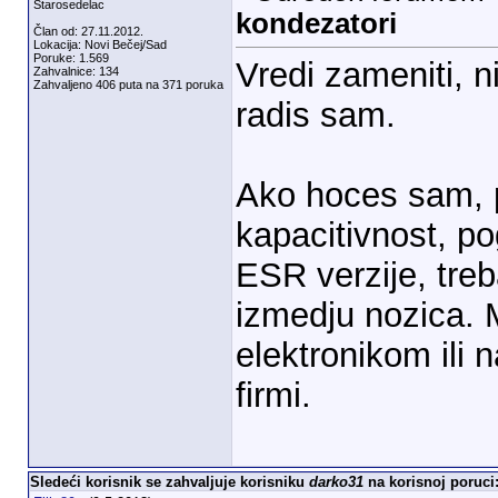
Starosedelac
kondezatori
Član od: 27.11.2012.
Lokacija: Novi Bečej/Sad
Poruke: 1.569
Vredi zameniti, ni
Zahvalnice: 134
Zahvaljeno 406 puta na 371 poruka
radis sam.
Ako hoces sam, p
kapacitivnost, po
ESR verzije, treba
izmedju nozica. 
elektronikom ili n
firmi.
Sledeći korisnik se zahvaljuje korisniku
darko31
na korisnoj poruci