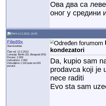
Ова два са леве
оног у средини 
11.5.2013, 16:03
Filip89x
Starosedelac
kondezatori
Član od: 12.2.2012.
Lokacija: Berlin (D), Beograd (RS)
Poruke: 2.009
Da, kupio sam naj
Zahvalnice: 2.992
Zahvaljeno 1.118 puta na 620
poruka
prodavca koji je
nece raditi
Evo sta sam uze