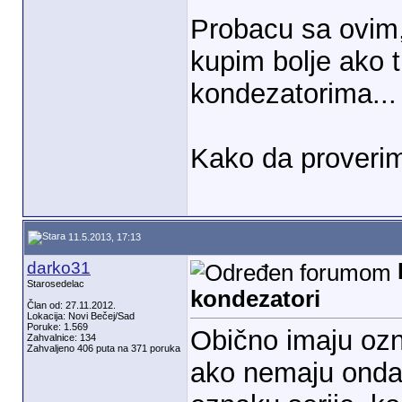
Probacu sa ovim,
kupim bolje ako tr
kondezatorima...
Kako da prover
11.5.2013, 17:13
darko31
Starosedelac
kondezatori
Član od: 27.11.2012.
Lokacija: Novi Bečej/Sad
Poruke: 1.569
Obično imaju ozn
Zahvalnice: 134
Zahvaljeno 406 puta na 371 poruka
ako nemaju onda