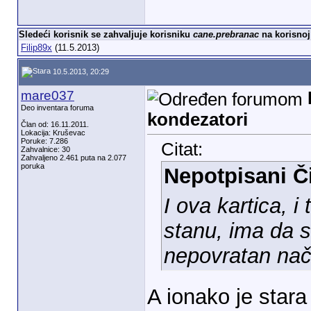
Sledeći korisnik se zahvaljuje korisniku
cane.prebranac
na korisnoj
Filip89x
(11.5.2013)
10.5.2013, 20:29
mare037
Deo inventara foruma
kondezatori
Član od: 16.11.2011.
Lokacija: Kruševac
Poruke: 7.286
Citat:
Zahvalnice: 30
Zahvaljeno 2.461 puta na 2.077
poruka
Nepotpisani Či
I ova kartica, i 
stanu, ima da 
nepovratan nač
A ionako je stara