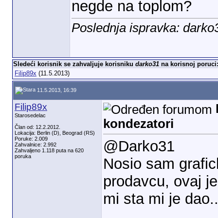
negde na toplom?
Poslednja ispravka: darko
Sledeći korisnik se zahvaljuje korisniku
darko31
na korisnoj poruci
Filip89x
(11.5.2013)
11.5.2013, 16:39
Filip89x
Starosedelac
kondezatori
Član od: 12.2.2012.
Lokacija: Berlin (D), Beograd (RS)
Poruke: 2.009
@Darko31
Zahvalnice: 2.992
Zahvaljeno 1.118 puta na 620
poruka
Nosio sam grafi
prodavcu, ovaj je
mi sta mi je dao..