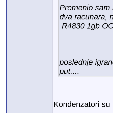
Promenio sam k
dva racunara, n
R4830 1gb OC...
poslednje igran
put....
Kondenzatori su 