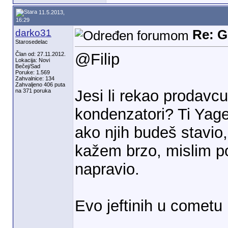
11.5.2013,
16:29
darko31
Re: G
Starosedelac
@Filip
Član od: 27.11.2012.
Lokacija: Novi
Bečej/Sad
Poruke: 1.569
Zahvalnice: 134
Zahvaljeno 406 puta
Jesi li rekao prodavc
na 371 poruka
kondenzatori? Ti Yage
ako njih budeš stavio,
kažem brzo, mislim pol
napravio.
Evo jeftinih u cometu