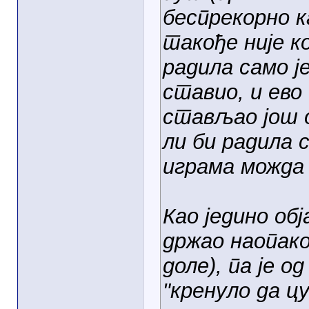
беспрекорно к
такође није к
радила само ј
ставио, и ево
стављао још о
ли би радила с
играма можда 
Као једино об
држао наопако
доле), па је о
"кренуло да цу