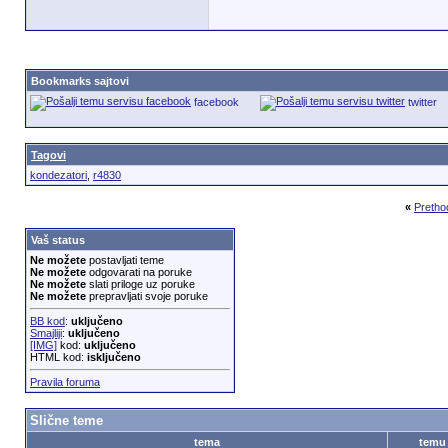
Bookmarks sajtovi
facebook
twitter
Tagovi
kondezatori
,
r4830
«
Pretho
Vaš status
Ne možete
postavljati teme
Ne možete
odgovarati na poruke
Ne možete
slati priloge uz poruke
Ne možete
prepravljati svoje poruke
BB kod
:
uključeno
Smajliji
:
uključeno
[IMG]
kod:
uključeno
HTML kod:
isključeno
Pravila foruma
Slične teme
tema
temu