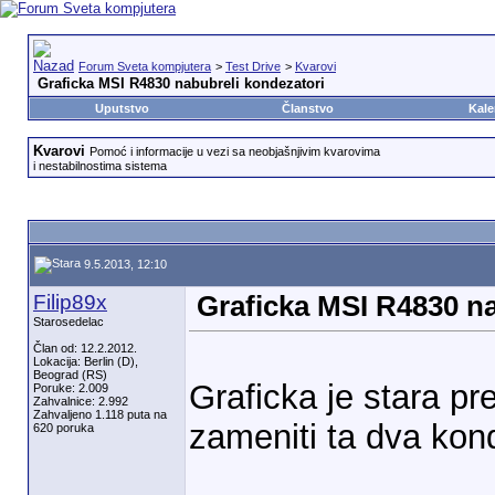
Forum Sveta kompjutera
>
Test Drive
>
Kvarovi
Graficka MSI R4830 nabubreli kondezatori
Uputstvo
Članstvo
Kale
Kvarovi
Pomoć i informacije u vezi sa neobjašnjivim kvarovima
i nestabilnostima sistema
9.5.2013, 12:10
Filip89x
Graficka MSI R4830 na
Starosedelac
Član od: 12.2.2012.
Lokacija: Berlin (D),
Beograd (RS)
Graficka je stara pr
Poruke: 2.009
Zahvalnice: 2.992
Zahvaljeno 1.118 puta na
zameniti ta dva kon
620 poruka