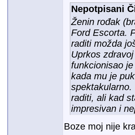
Nepotpisani Či
Ženin rođak (br
Ford Escorta. P
raditi možda jo
Uprkos zdravoj 
funkcionisao je
kada mu je pukl
spektakularno. I
raditi, ali kad
impresivan i ne
Boze moj nije kra