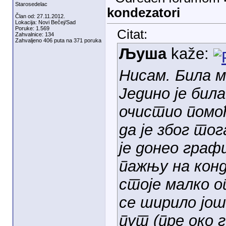
Starosedelac
kondezatori
Član od: 27.11.2012.
Lokacija: Novi Bečej/Sad
Poruke: 1.569
Citat:
Zahvalnice: 134
Zahvaljeno 406 puta na 371 poruka
Љуша
kaže:
Нисам. Била м
Једино је била
очистио помоћ
да је због то
је донео граф
пажњу на конд
стоје малко о
се ширило још
пут (пре око г