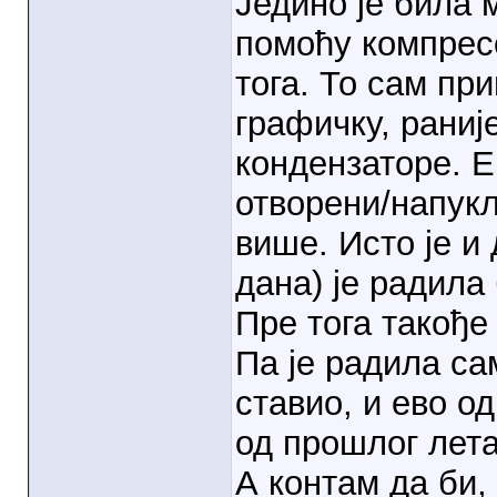
Једино је била 
помоћу компресо
тога. То сам пр
графичку, рани
кондензаторе. Е
отворени/напукл
више. Исто је и
дана) је радила
Пре тога такође
Па је радила са
ставио, и ево о
од прошлог лета
А контам да би,