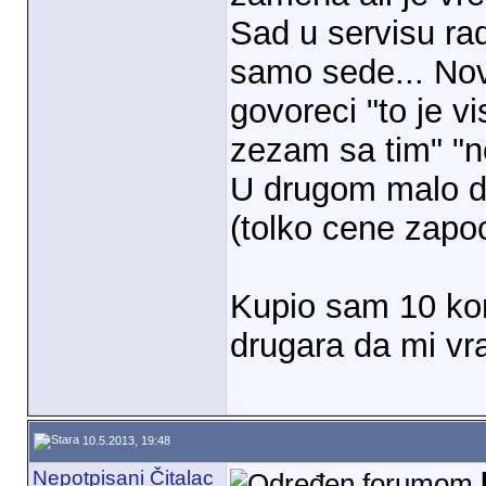
Sad u servisu rad
samo sede... Nov
govoreci "to je v
zezam sa tim" "nec
U drugom malo da
(tolko cene zapoce
Kupio sam 10 ko
drugara da mi vr
10.5.2013, 19:48
Nepotpisani Čitalac