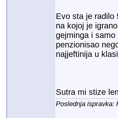
Evo sta je radilo
na kojoj je igrano
gejminga i samo
penzionisao nego 
najjeftinija u kl
Sutra mi stize le
Poslednja ispravka: 