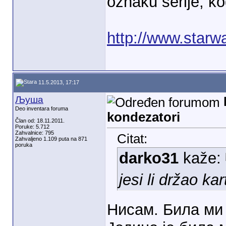
oznaku serije, ko
http://www.starwa
11.5.2013, 17:17
Љуша
Deo inventara foruma
kondezatori
Član od: 18.11.2011.
Poruke: 5.712
Zahvalnice: 795
Citat:
Zahvaljeno 1.109 puta na 871
poruka
darko31
kaže:
jesi li držao k
Нисам. Била ми 