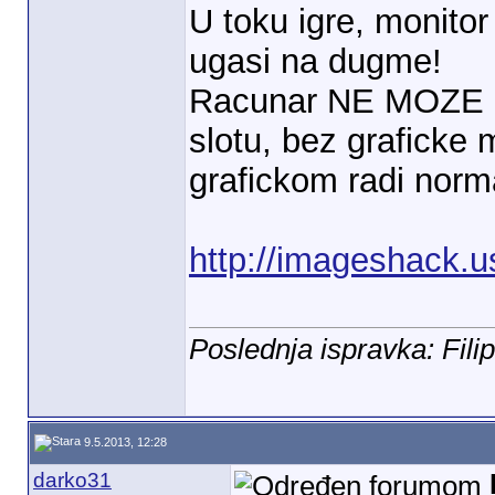
U toku igre, monito
ugasi na dugme!
Racunar NE MOZE D
slotu, bez graficke
grafickom radi norm
http://imageshack.u
Poslednja ispravka: Fili
9.5.2013, 12:28
darko31