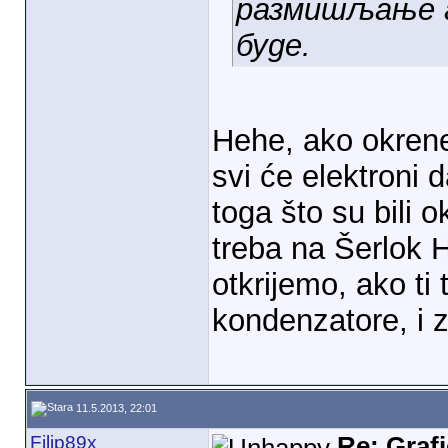
размишљање а
буде.
Hehe, ako okrene
svi će elektroni
toga što su bili o
treba na Šerlok 
otkrijemo, ako ti
kondenzatore, i 
11.5.2013, 22:01
Filip89x
Re: Graf