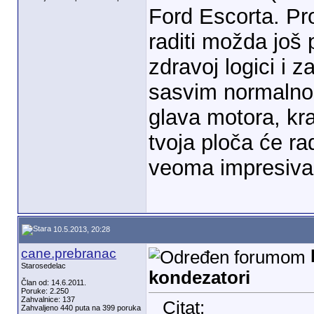
Ford Escorta. Pr
raditi možda još
zdravoj logici i 
sasvim normalno,
glava motora, kra
tvoja ploča će ra
veoma impresivan
10.5.2013, 20:28
cane.prebranac
Starosedelac
kondezatori
Član od: 14.6.2011.
Poruke: 2.250
Zahvalnice: 137
Citat:
Zahvaljeno 440 puta na 399 poruka