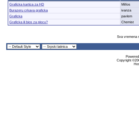
Graficka kartica za HD
MiIIos
Burazeru crkava graficka
ivanza
Graficka
pavlem
Graficka ili bios za plocu?
Chemist
Sva vremena s
Powered 
Copyright ©200
Ho