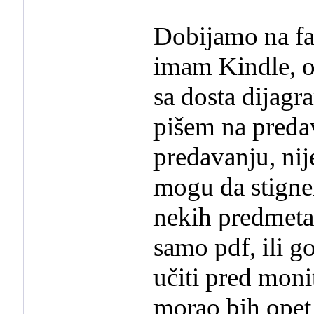
Dobijamo na fak
imam Kindle, on
sa dosta dijagra
pišem na preda
predavanju, nij
mogu da stign
nekih predmeta
samo pdf, ili g
učiti pred moni
morao bih opet