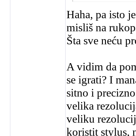
Haha, pa isto je
misliš na rukop
Šta sve neću pro
A vidim da pomin
se igrati? I man
sitno i precizno
velika rezolucij
veliku rezoluci
koristit stylus