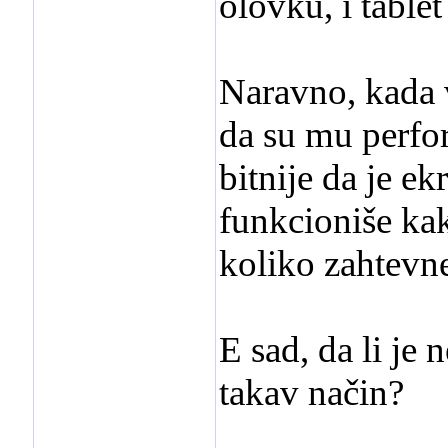
olovku, i tablet
Naravno, kada 
da su mu perfor
bitnije da je e
funkcioniše ka
koliko zahtevne
E sad, da li je 
takav način?