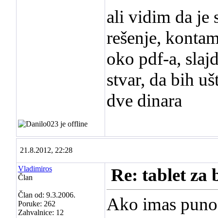
ali vidim da je
rešenje, konta
oko pdf-a, slajd
stvar, da bih uš
dve dinara
21.8.2012, 22:28
Vladimiros
Re: tablet za 
Član
Član od: 9.3.2006.
Ako imas puno 
Poruke: 262
Zahvalnice: 12