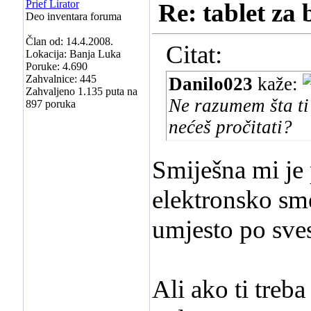
Prief Lirator
Re: tablet za 
Deo inventara foruma
Član od: 14.4.2008.
Citat:
Lokacija: Banja Luka
Poruke: 4.690
Zahvalnice: 445
Danilo023
kaže:
Zahvaljeno 1.135 puta na
Ne razumem šta ti
897 poruka
nećeš pročitati?
Smiješna mi je 
elektronsko sm
umjesto po sves
Ali ako ti treba