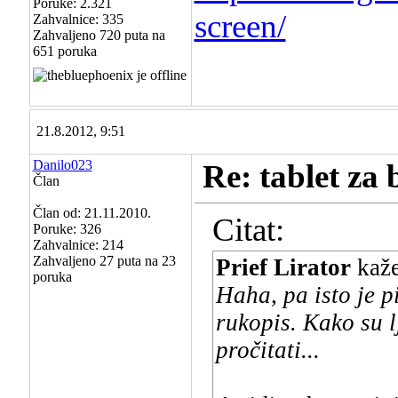
Poruke: 2.321
screen/
Zahvalnice: 335
Zahvaljeno 720 puta na
651 poruka
21.8.2012, 9:51
Danilo023
Re: tablet za 
Član
Član od: 21.11.2010.
Citat:
Poruke: 326
Zahvalnice: 214
Zahvaljeno 27 puta na 23
Prief Lirator
kaž
poruka
Haha, pa isto je pi
rukopis. Kako su l
pročitati...