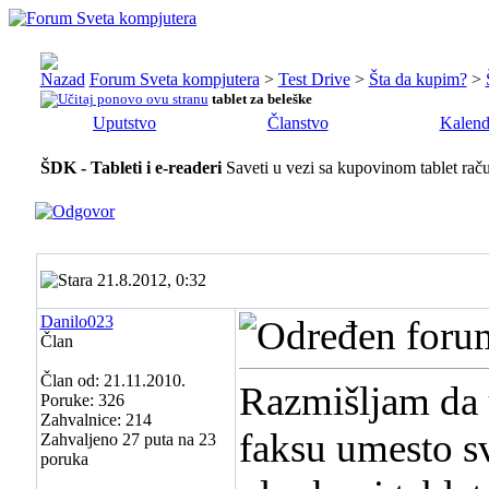
Forum Sveta kompjutera
>
Test Drive
>
Šta da kupim?
>
tablet za beleške
Uputstvo
Članstvo
Kalend
ŠDK - Tableti i e-readeri
Saveti u vezi sa kupovinom tablet raču
21.8.2012, 0:32
Danilo023
Član
Član od: 21.11.2010.
Razmišljam da u
Poruke: 326
Zahvalnice: 214
faksu umesto sv
Zahvaljeno 27 puta na 23
poruka