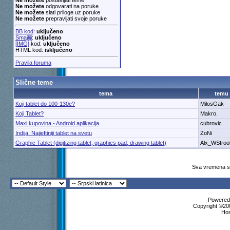
Ne možete
postavljati teme
Ne možete
odgovarati na poruke
Ne možete
slati priloge uz poruke
Ne možete
prepravljati svoje poruke
BB kod
:
uključeno
Smajliji
:
uključeno
[IMG]
kod:
uključeno
HTML kod:
isključeno
Pravila foruma
Slične teme
tema
temu
Koji tablet do 100-130e?
MilosGak
Koji Tablet?
Makro.
Maxi kupovina - Android aplikacija
cubrovic
Indija: Najjeftiniji tablet na svetu
ZoNi
Graphic Tablet (digitizing tablet, graphics pad, drawing tablet)
Alx_WStroo
Sva vremena su
Powered 
Copyright ©200
Ho