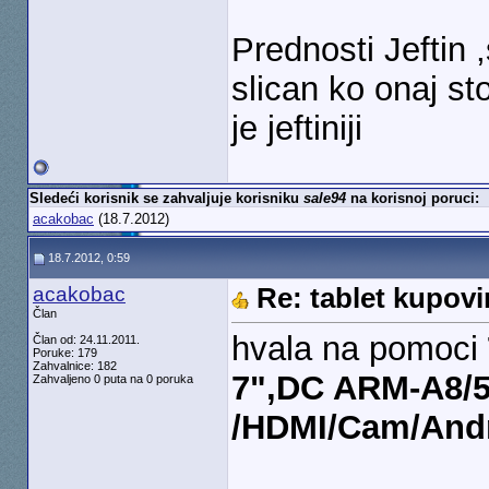
Prednosti Jeftin 
slican ko onaj st
je jeftiniji
Sledeći korisnik se zahvaljuje korisniku
sale94
na korisnoj poruci:
acakobac
(18.7.2012)
18.7.2012, 0:59
acakobac
Re: tablet kupovi
Član
hvala na pomoci
Član od: 24.11.2011.
Poruke: 179
Zahvalnice: 182
7",DC ARM-A8/
Zahvaljeno 0 puta na 0 poruka
/HDMI/Cam/Andro