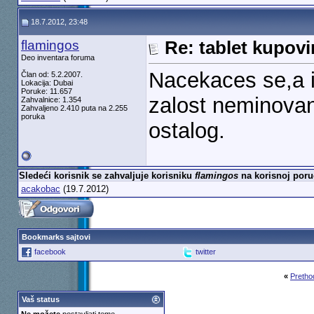
18.7.2012, 23:48
flamingos
Re: tablet kupovi
Deo inventara foruma
Nacekaces se,a i
Član od: 5.2.2007.
Lokacija: Dubai
Poruke: 11.657
zalost neminova
Zahvalnice: 1.354
Zahvaljeno 2.410 puta na 2.255
poruka
ostalog.
Sledeći korisnik se zahvaljuje korisniku
flamingos
na korisnoj poru
acakobac
(19.7.2012)
Bookmarks sajtovi
facebook
twitter
«
Pretho
Vaš status