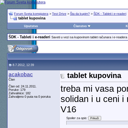
Forum Sveta kompjutera
>
Test Drive
>
Šta da kupim?
>
ŠDK - Tableti i e-readeri
tablet kupovina
Uputstvo
Članstvo
K
ŠDK - Tableti i e-readeri
Saveti u vezi sa kupovinom tablet računara i e-readera
8.7.2012, 12:39
acakobac
tablet kupovina
Član
treba mi vasa po
Član od: 24.11.2011.
Poruke: 179
Zahvalnice: 182
solidan i u ceni
Zahvaljeno 0 puta na 0 poruka
V16
Spoiler za
opis: