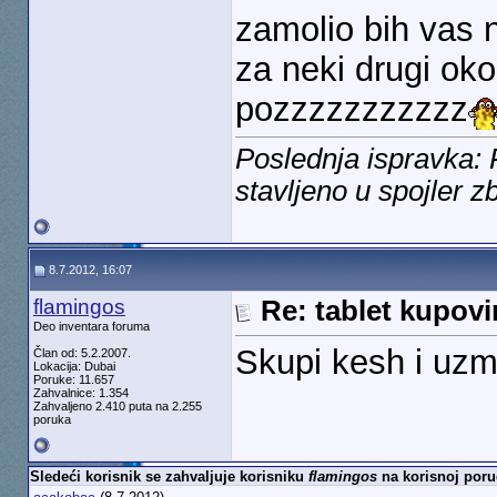
zamolio bih vas 
za neki drugi ok
pozzzzzzzzzzz
Poslednja ispravka:
stavljeno u spojler z
8.7.2012, 16:07
flamingos
Re: tablet kupovi
Deo inventara foruma
Skupi kesh i u
Član od: 5.2.2007.
Lokacija: Dubai
Poruke: 11.657
Zahvalnice: 1.354
Zahvaljeno 2.410 puta na 2.255
poruka
Sledeći korisnik se zahvaljuje korisniku
flamingos
na korisnoj poru