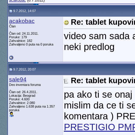
acakobac
(8.7.2012)
9.7.2012, 14:07
acakobac
Re: tablet kupovi
Član
video sam sada a
Član od: 24.11.2011.
Poruke: 179
Zahvalnice: 182
neki predlog
Zahvaljeno 0 puta na 0 poruka
9.7.2012, 20:07
sale94
Re: tablet kupovi
Deo inventara foruma
pa ako ti se onaj
Član od: 26.4.2011.
Lokacija: Beograd
Poruke: 4.600
mislim da ce ti s
Zahvalnice: 2.080
Zahvaljeno 1.638 puta na 1.357
poruka
komentara ) PR
PRESTIGIO PMP