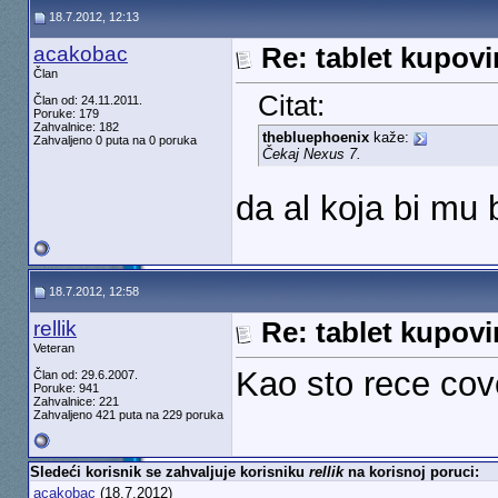
18.7.2012, 12:13
acakobac
Re: tablet kupovi
Član
Citat:
Član od: 24.11.2011.
Poruke: 179
Zahvalnice: 182
thebluephoenix
kaže:
Zahvaljeno 0 puta na 0 poruka
Čekaj Nexus 7.
da al koja bi mu 
18.7.2012, 12:58
rellik
Re: tablet kupovi
Veteran
Kao sto rece cov
Član od: 29.6.2007.
Poruke: 941
Zahvalnice: 221
Zahvaljeno 421 puta na 229 poruka
Sledeći korisnik se zahvaljuje korisniku
rellik
na korisnoj poruci:
acakobac
(18.7.2012)