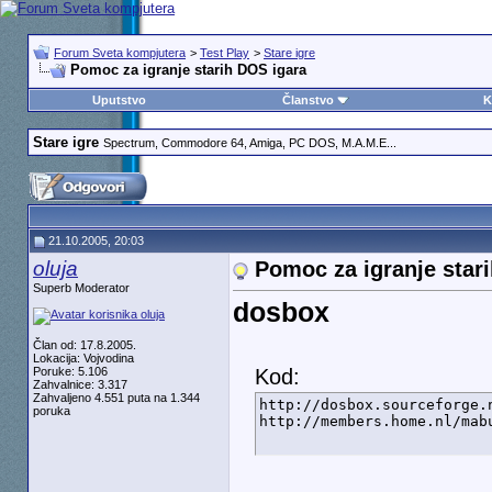
Forum Sveta kompjutera
>
Test Play
>
Stare igre
Pomoc za igranje starih DOS igara
Uputstvo
Članstvo
K
Stare igre
Spectrum, Commodore 64, Amiga, PC DOS, M.A.M.E...
21.10.2005, 20:03
oluja
Pomoc za igranje star
Superb Moderator
dosbox
Član od: 17.8.2005.
Lokacija: Vojvodina
Poruke: 5.106
Kod:
Zahvalnice: 3.317
Zahvaljeno 4.551 puta na 1.344
http://dosbox.sourceforge.n
poruka
http://members.home.nl/mab