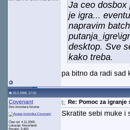
Ja ceo dosbox 
je igra... event
napravim batch
putanja_igre\ig
desktop. Sve se
kako treba.
pa bitno da radi sad
20.2.2006, 17:02
Covenant
Re: Pomoc za igranje 
Deo inventara foruma
Skratite sebi muke i s
Član od: 4.11.2005.
Lokacija: Neverland
Poruke: 3.463