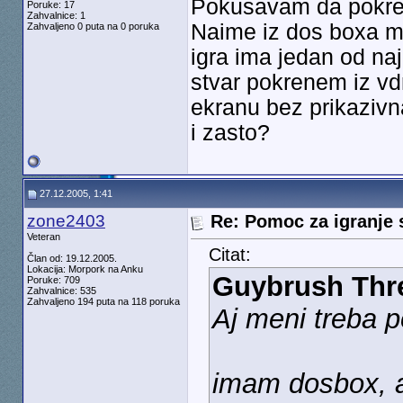
Pokusavam da pokren
Poruke: 17
Zahvalnice: 1
Naime iz dos boxa mi
Zahvaljeno 0 puta na 0 poruka
igra ima jedan od na
stvar pokrenem iz v
ekranu bez prikazivn
i zasto?
27.12.2005, 1:41
zone2403
Re: Pomoc za igranje 
Veteran
Citat:
Član od: 19.12.2005.
Lokacija: Morpork na Anku
Guybrush Th
Poruke: 709
Zahvalnice: 535
Zahvaljeno 194 puta na 118 poruka
Aj meni treba 
imam dosbox, 