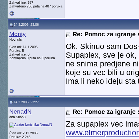
Zahvalnice: 387
Zahvaljeno 736 puta na 487 poruka
14.3.2006, 23:06
Monty
Re: Pomoc za igranje 
Novi član
Ok. Skinuo sam Dos-B
Član od: 14.1.2006.
Poruke: 5
Supaplex, sve je ok,
Zahvalnice: 0
Zahvaljeno 0 puta na 0 poruka
ne snima predjene n
koje su vec bili u or
Ima li neko ideju sta 
14.3.2006, 23:27
NenadN
Re: Pomoc za igranje 
aka Shon3i
Za supaplex vec imas
www.elmerproductio
Član od: 2.12.2005.
Poruke: 2.246