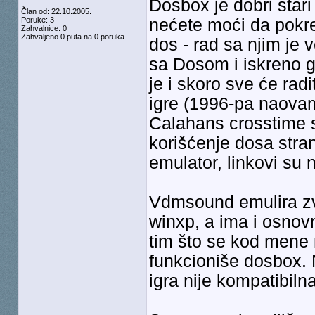
Dosbox je dobri star
Član od: 22.10.2005.
Poruke: 3
nećete moći da pokren
Zahvalnice: 0
Zahvaljeno 0 puta na 0 poruka
dos - rad sa njim je 
sa Dosom i iskreno ga
je i skoro sve će rad
igre (1996-pa naovam
Calahans crosstime s
korišćenje dosa strano
emulator, linkovi su 
Vdmsound emulira zvu
winxp, a ima i osnov
tim što se kod mene 
funkcioniše dosbox. N
igra nije kompatibil