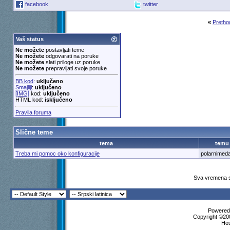
facebook
twitter
«
Pretho
Vaš status
Ne možete
postavljati teme
Ne možete
odgovarati na poruke
Ne možete
slati priloge uz poruke
Ne možete
prepravljati svoje poruke
BB kod
:
uključeno
Smajliji
:
uključeno
[IMG]
kod:
uključeno
HTML kod:
isključeno
Pravila foruma
Slične teme
tema
temu
Treba mi pomoc oko konfiguracije
polarnimed
Sva vremena s
Powered 
Copyright ©200
Ho