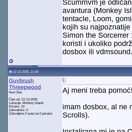
Scummvm je odličan 
avantura (Monkey Isl
tentacle, Loom, gomil
kojih su najpoznatije
Simon the Sorcerrer 1
koristi i ukoliko podr
dosbox ili vdmsound
22.10.2005, 21:08
Guybrush
Threepwood
Aj meni treba pomoć
Novi član
Član od: 22.10.2005.
Lokacija: Monkey Island
imam dosbox, al ne 
Poruke: 10
Zahvalnice: 0
Scrolls).
Zahvaljeno 0 puta na 0 poruka
Instalirana mi je na 