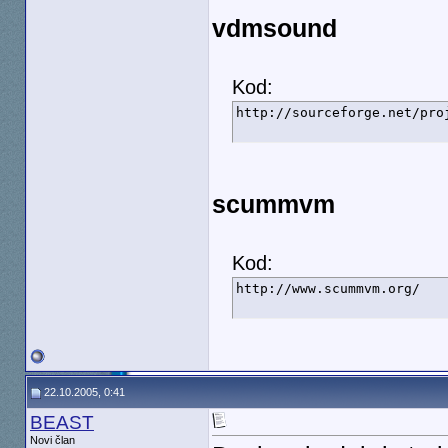
vdmsound
Kod:
http://sourceforge.net/pro
scummvm
Kod:
http://www.scummvm.org/
22.10.2005, 0:41
BEAST
Novi član