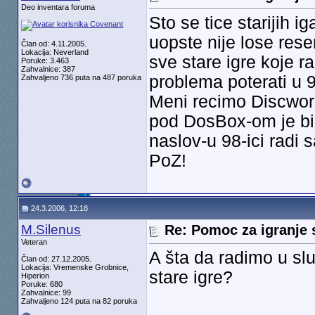
Deo inventara foruma
Sto se tice starijih 
uopste nije lose rese
Član od: 4.11.2005.
Lokacija: Neverland
sve stare igre koje 
Poruke: 3.463
Zahvalnice: 387
problema poterati u 98
Zahvaljeno 736 puta na 487 poruka
Meni recimo Discworl
pod DosBox-om je bio
naslov-u 98-ici radi s
PoZ!
24.3.2006, 12:18
M.Silenus
Re: Pomoc za igranje 
Veteran
A šta da radimo u sl
Član od: 27.12.2005.
Lokacija: Vremenske Grobnice,
stare igre?
Hiperion
Poruke: 680
Zahvalnice: 99
Zahvaljeno 124 puta na 82 poruka