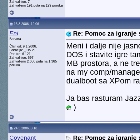
Zahvalnice: 7
Zahvaljeno 191 puta na 129 poruka
16.3.2006, 12:06
Eni
Re: Pomoc za igranje 
Banana
Meni i dalje nije jas
Član od: 9.1.2006.
Lokacija: _Cloud
DOS i stavite igre ta
Poruke: 6.121
Zahvalnice: 697
MB prostora, a ne tr
Zahvaljeno 2.658 puta na 1.365
poruka
na my comp/manage/st
dualboot sa XPom rad
Ja bas rasturam Jazz
)
24.3.2006, 0:18
Covenant
Re: Pomoc za igranje 