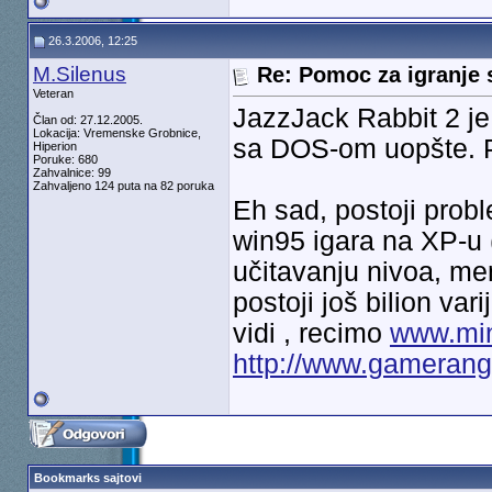
26.3.2006, 12:25
M.Silenus
Re: Pomoc za igranje 
Veteran
JazzJack Rabbit 2 je
Član od: 27.12.2005.
Lokacija: Vremenske Grobnice,
sa DOS-om uopšte. P
Hiperion
Poruke: 680
Zahvalnice: 99
Zahvaljeno 124 puta na 82 poruka
Eh sad, postoji probl
win95 igara na XP-u 
učitavanju nivoa, meni
postoji još bilion var
vidi , recimo
www.min
http://www.gameran
Bookmarks sajtovi