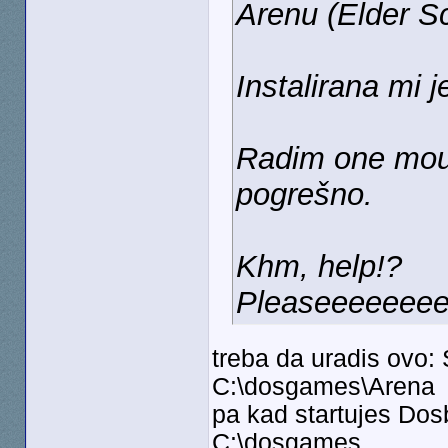
Arenu (Elder Sc
Instalirana mi 
Radim one mouth
pogrešno.
Khm, help!?
Pleaseeeeeeeee
treba da uradis ovo: 
C:\dosgames\Arena
pa kad startujes Dos
C:\dosgames