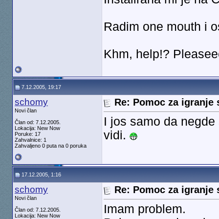
Radim one mouth i os
Khm, help!? Pleasee
7.12.2005, 19:17
schomy
Re: Pomoc za igranje 
Novi član
I jos samo da negde
Član od: 7.12.2005.
Lokacija: New Now
vidi.
Poruke: 17
Zahvalnice: 1
Zahvaljeno 0 puta na 0 poruka
17.12.2005, 1:16
schomy
Re: Pomoc za igranje 
Novi član
Imam problem.
Član od: 7.12.2005.
Lokacija: New Now