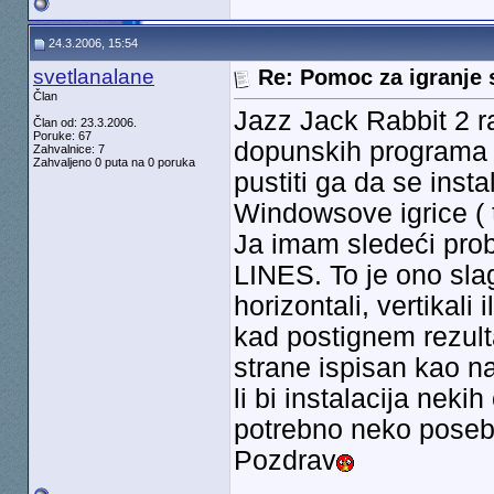
24.3.2006, 15:54
svetlanalane
Re: Pomoc za igranje 
Član
Jazz Jack Rabbit 2 r
Član od: 23.3.2006.
Poruke: 67
dopunskih programa k
Zahvalnice: 7
Zahvaljeno 0 puta na 0 poruka
pustiti ga da se inst
Windowsove igrice ( t
Ja imam sledeći pro
LINES. To je ono sla
horizontali, vertikali
kad postignem rezult
strane ispisan kao n
li bi instalacija nek
potrebno neko pose
Pozdrav