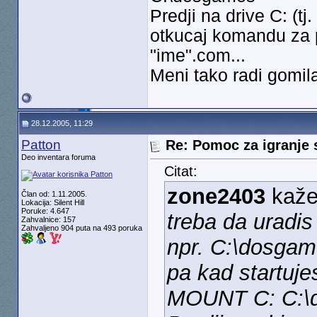
Predji na drive C: (tj
otkucaj komandu za pok
"ime".com...
Meni tako radi gomil
28.12.2005, 11:29
Patton
Re: Pomoc za igranje 
Deo inventara foruma
Citat:
zone2403
kaže
Član od: 1.11.2005.
Lokacija: Silent Hill
Poruke: 4.647
treba da uradis
Zahvalnice: 157
Zahvaljeno 904 puta na 493 poruka
npr. C:\dosga
pa kad startuje
MOUNT C: C:\