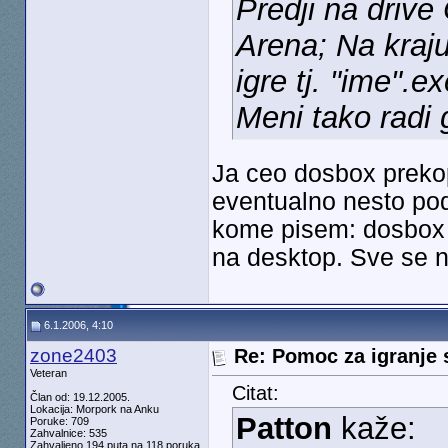
Predji na drive 
Arena; Na kraj
igre tj. "ime".ex
Meni tako radi 
Ja ceo dosbox prekopi
eventualno nesto pode
kome pisem: dosbox p
na desktop. Sve se na
6.1.2006, 4:10
zone2403
Re: Pomoc za igranje 
Veteran
Citat:
Član od: 19.12.2005.
Lokacija: Morpork na Anku
Patton
kaže:
Poruke: 709
Zahvalnice: 535
Zahvaljeno 194 puta na 118 poruka