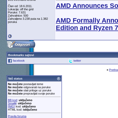
AMD Announces Sock
Član od: 18.6.2011.
Lokacija: off the grid
Poruke: 7.631
Zahvalnice: 500
AMD Formally Anno
Zahvaljeno 3.238 puta na 1.382
poruka
Edition and Ryzen 
Bookmarks sajtovi
facebook
twitter
«
Pretho
Vaš status
Ne možete
postavljati teme
Ne možete
odgovarati na poruke
Ne možete
slati priloge uz poruke
Ne možete
prepravljati svoje poruke
BB kod
:
uključeno
Smajliji
:
uključeno
[IMG]
kod:
uključeno
HTML kod:
isključeno
Pravila foruma