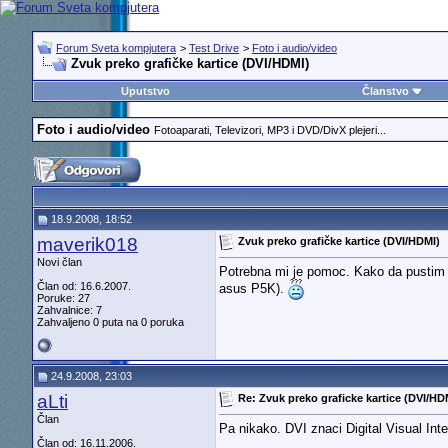
Forum Sveta kompjutera
>
Test Drive
>
Foto i audio/video
Zvuk preko grafičke kartice (DVI/HDMI)
Uputstvo
Članstvo
Foto i audio/video
Fotoaparati, Televizori, MP3 i DVD/DivX plejeri...
18.9.2008, 18:52
maverik018
Zvuk preko grafičke kartice (DVI/HDMI)
Novi član
Potrebna mi je pomoc. Kako da pustim z
Član od: 16.6.2007.
asus P5K).
Poruke: 27
Zahvalnice: 7
Zahvaljeno 0 puta na 0 poruka
24.9.2008, 23:03
aLti
Re: Zvuk preko graficke kartice (DVI/HD
Član
Pa nikako. DVI znaci Digital Visual Int
Član od: 16.11.2006.