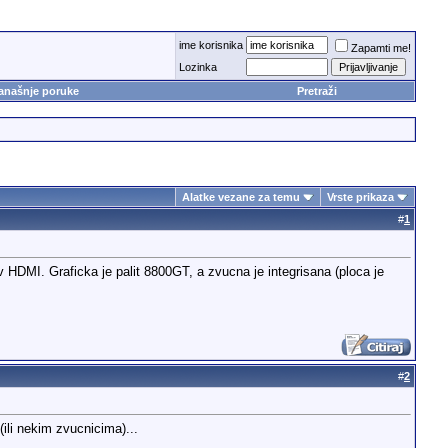
ime korisnika
Zapamti me!
Lozinka
anašnje poruke
Pretraži
Alatke vezane za temu
Vrste prikaza
#
1
 HDMI. Graficka je palit 8800GT, a zvucna je integrisana (ploca je
#
2
ili nekim zvucnicima)...