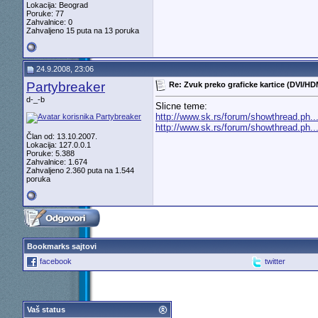
Lokacija: Beograd
Poruke: 77
Zahvalnice: 0
Zahvaljeno 15 puta na 13 poruka
24.9.2008, 23:06
Partybreaker
Re: Zvuk preko graficke kartice (DVI/HD
d-_-b
Slicne teme:
http://www.sk.rs/forum/showthread.ph..
http://www.sk.rs/forum/showthread.ph..
Član od: 13.10.2007.
Lokacija: 127.0.0.1
Poruke: 5.388
Zahvalnice: 1.674
Zahvaljeno 2.360 puta na 1.544
poruka
Bookmarks sajtovi
facebook
twitter
Vaš status