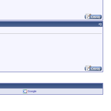
#
3
Google