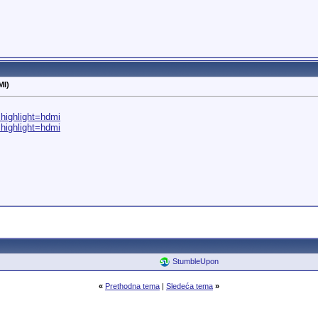
MI)
.highlight=hdmi
.highlight=hdmi
StumbleUpon
«
Prethodna tema
|
Sledeća tema
»