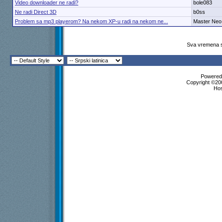
Video downloader ne radi?
bole083
Ne radi Direct 3D
b0ss
Problem sa mp3 playerom? Na nekom XP-u radi na nekom ne...
Master Neo
Sva vremena s
Powered 
Copyright ©200
Ho