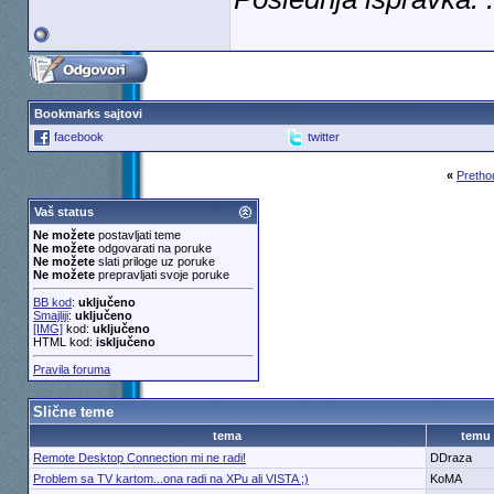
Bookmarks sajtovi
facebook
twitter
«
Pretho
Vaš status
Ne možete
postavljati teme
Ne možete
odgovarati na poruke
Ne možete
slati priloge uz poruke
Ne možete
prepravljati svoje poruke
BB kod
:
uključeno
Smajliji
:
uključeno
[IMG]
kod:
uključeno
HTML kod:
isključeno
Pravila foruma
Slične teme
tema
temu
Remote Desktop Connection mi ne radi!
DDraza
Problem sa TV kartom...ona radi na XPu ali VISTA ;)
KoMA