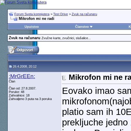
Forum Sveta kompjutera
>
Test Drive
>
Zvuk na računaru
Mikrofon mi ne radi
Uputstvo
Članstvo
K
Zvuk na računaru
Zvučne karte, zvučnici, slušalice...
26.4.2008, 20:12
:MrGrEEn:
Mikrofon mi ne ra
Član
Eovako imao sam
Član od: 27.8.2007.
Poruke: 48
Zahvalnice: 18
mikrofonom(najobi
Zahvaljeno 3 puta na 3 poruka
platio sam ih 10E
prekljuche jedno 