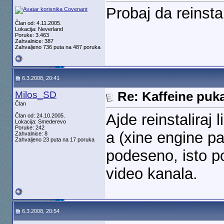
Probaj da reinsta
Član od: 4.11.2005.
Lokacija: Neverland
Poruke: 3.463
Zahvalnice: 387
Zahvaljeno 736 puta na 487 poruka
6.3.2008, 20:41
Milos_SD
Re: Kaffeine puk
Član
Ajde reinstaliraj 
Član od: 24.10.2005.
Lokacija: Smederevo
Poruke: 242
a (xine engine pa
Zahvalnice: 8
Zahvaljeno 23 puta na 17 poruka
podeseno, isto po
video kanala.
6.3.2008, 20:54