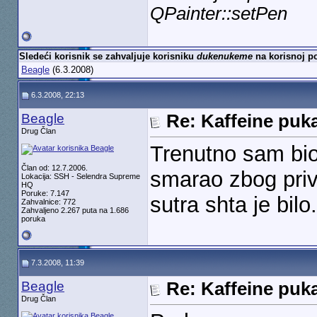
QPainter::setPen
Sledeći korisnik se zahvaljuje korisniku
dukenukeme
na korisnoj po
Beagle
(6.3.2008)
6.3.2008, 22:13
Beagle
Re: Kaffeine puk
Drug Član
Trenutno sam bio
Član od: 12.7.2006.
smarao zbog privil
Lokacija: SSH - Selendra Supreme
HQ
Poruke: 7.147
sutra shta je bilo
Zahvalnice: 772
Zahvaljeno 2.267 puta na 1.686
poruka
7.3.2008, 11:39
Beagle
Re: Kaffeine puk
Drug Član