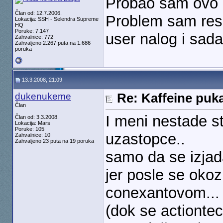
Probao sam ovo c
Član od: 12.7.2006.
Problem sam resh
Lokacija: SSH - Selendra Supreme
HQ
Poruke: 7.147
user nalog i sad
Zahvalnice: 772
Zahvaljeno 2.267 puta na 1.686
poruka
13.3.2008, 21:09
dukenukeme
Re: Kaffeine puk
Član
I meni nestade s
Član od: 3.3.2008.
Lokacija: Mars
Poruke: 105
uzastopce..
Zahvalnice: 10
Zahvaljeno 23 puta na 19 poruka
samo da se izjad
jer posle se oko
conexantovom..
(dok se actionte