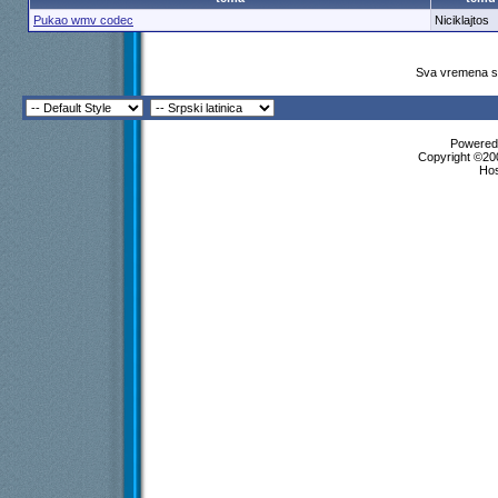
Pukao wmv codec
Niciklajtos
Sva vremena su
Powered 
Copyright ©200
Ho