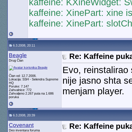
kaffeine: KXineWidget: S
kaffeine: XinePart: xine i
kaffeine: XinePart: slotC
6.3.2008, 20:11
Beagle
Re: Kaffeine puk
Drug Član
Evo, reinstalira
Član od: 12.7.2006.
nije jasno shta 
Lokacija: SSH - Selendra Supreme
HQ
Poruke: 7.147
menjam player.
Zahvalnice: 772
Zahvaljeno 2.267 puta na 1.686
poruka
6.3.2008, 20:39
Covenant
Re: Kaffeine puk
Deo inventara foruma