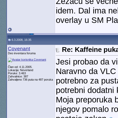
Zezacu se veche
idem. Dal ima nek
overlay u SM Pl
6.3.2008, 16:35
Covenant
Re: Kaffeine puk
Deo inventara foruma
Jesi probao da v
Član od: 4.11.2005.
Naravno da VLC ra
Lokacija: Neverland
Poruke: 3.463
Zahvalnice: 387
potrebno za pust
Zahvaljeno 736 puta na 487 poruka
potrebni dodatni
Moja preporuka 
njegov pomalo rog