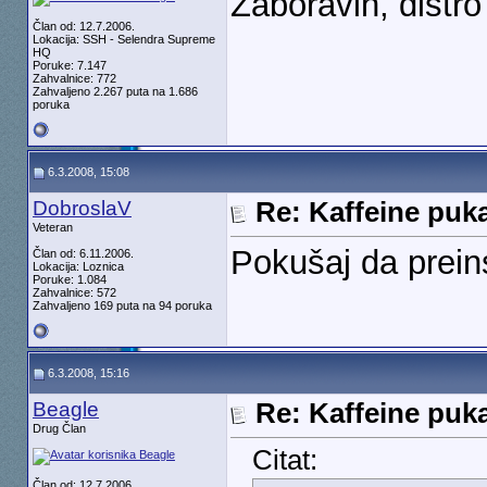
Zaboravih, distr
Član od: 12.7.2006.
Lokacija: SSH - Selendra Supreme
HQ
Poruke: 7.147
Zahvalnice: 772
Zahvaljeno 2.267 puta na 1.686
poruka
6.3.2008, 15:08
DobroslaV
Re: Kaffeine puk
Veteran
Pokušaj da prein
Član od: 6.11.2006.
Lokacija: Loznica
Poruke: 1.084
Zahvalnice: 572
Zahvaljeno 169 puta na 94 poruka
6.3.2008, 15:16
Beagle
Re: Kaffeine puk
Drug Član
Citat:
Član od: 12.7.2006.