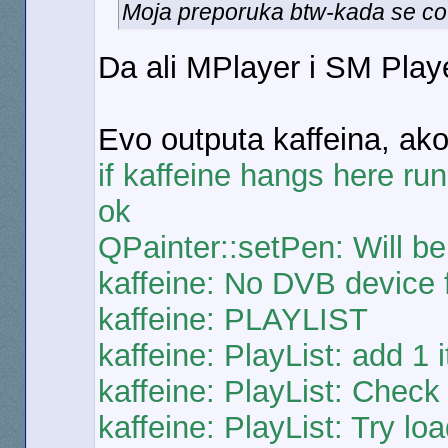
Moja preporuka btw-kada se cov
Da ali MPlayer i SM Playe
Evo outputa kaffeina, ak
if kaffeine hangs here run 
ok
QPainter::setPen: Will be
kaffeine: No DVB device 
kaffeine: PLAYLIST
kaffeine: PlayList: add 1 i
kaffeine: PlayList: Check 
kaffeine: PlayList: Try loa