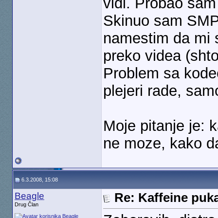
vidi. Probao sam 
Skinuo sam SMPla
namestim da mi se
preko videa (shto
Problem sa kodec
plejeri rade, sam
Moje pitanje je: 
ne moze, kako d
6.3.2008, 15:08
Beagle
Re: Kaffeine puk
Drug Član