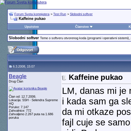
Forum Sveta kompjutera
>
Test Run
>
Slobodni softver
Kaffeine pukao
Uputstvo
Članstvo
K
Slobodni softver
Teme o softveru otvorenog koda (programi i operativni sistemi), p
6.3.2008, 15:07
Beagle
Kaffeine pukao
Drug Član
LM, danas mi je n
Član od: 12.7.2006.
i kada sam ga sle
Lokacija: SSH - Selendra Supreme
HQ
Poruke: 7.147
da mi otkaze pos
Zahvalnice: 772
Zahvaljeno 2.267 puta na 1.686
poruka
fajl cuje se samo 