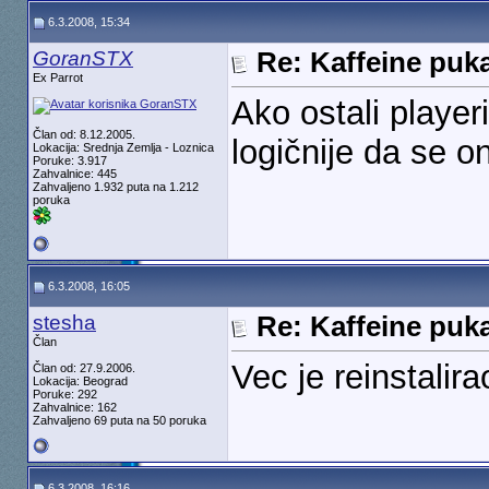
6.3.2008, 15:34
GoranSTX
Re: Kaffeine puk
Ex Parrot
Ako ostali player
Član od: 8.12.2005.
logičnije da se on
Lokacija: Srednja Zemlja - Loznica
Poruke: 3.917
Zahvalnice: 445
Zahvaljeno 1.932 puta na 1.212
poruka
6.3.2008, 16:05
stesha
Re: Kaffeine puk
Član
Vec je reinstalira
Član od: 27.9.2006.
Lokacija: Beograd
Poruke: 292
Zahvalnice: 162
Zahvaljeno 69 puta na 50 poruka
6.3.2008, 16:16