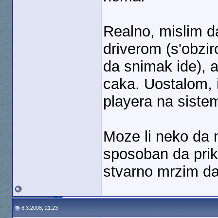
Realno, mislim d
driverom (s'obzi
da snimak ide), 
caka. Uostalom, 
playera na siste
Moze li neko da m
sposoban da prika
stvarno mrzim da
6.3.2008, 21:23