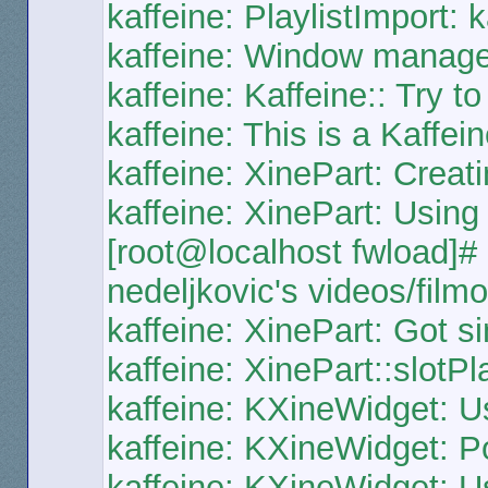
kaffeine: PlaylistImport: 
kaffeine: Window manage
kaffeine: Kaffeine:: Try t
kaffeine: This is a Kaffein
kaffeine: XinePart: Creat
kaffeine: XinePart: Using 
[root@localhost fwload]# 
nedeljkovic's videos/film
kaffeine: XinePart: Got si
kaffeine: XinePart::slotPl
kaffeine: KXineWidget: Us
kaffeine: KXineWidget: Po
kaffeine: KXineWidget: U