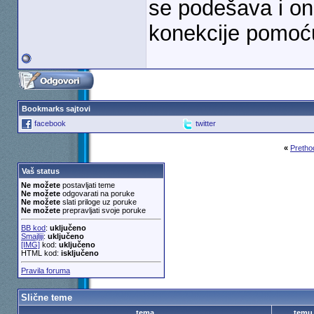
se podešava i on
konekcije pomoću 
Bookmarks sajtovi
facebook
twitter
«
Pretho
Vaš status
Ne možete
postavljati teme
Ne možete
odgovarati na poruke
Ne možete
slati priloge uz poruke
Ne možete
prepravljati svoje poruke
BB kod
:
uključeno
Smajliji
:
uključeno
[IMG]
kod:
uključeno
HTML kod:
isključeno
Pravila foruma
Slične teme
tema
temu