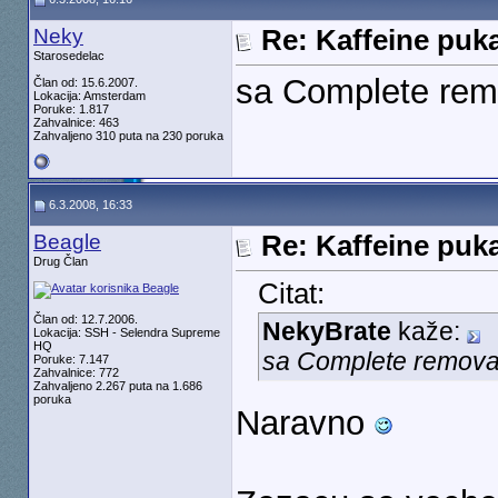
Neky
Re: Kaffeine puk
Starosedelac
sa Complete remo
Član od: 15.6.2007.
Lokacija: Amsterdam
Poruke: 1.817
Zahvalnice: 463
Zahvaljeno 310 puta na 230 poruka
6.3.2008, 16:33
Beagle
Re: Kaffeine puk
Drug Član
Citat:
Član od: 12.7.2006.
NekyBrate
kaže:
Lokacija: SSH - Selendra Supreme
HQ
sa Complete removal
Poruke: 7.147
Zahvalnice: 772
Zahvaljeno 2.267 puta na 1.686
poruka
Naravno