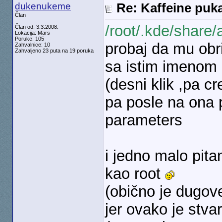
dukenukeme
Re: Kaffeine puk
Član
/root/.kde/share/
Član od: 3.3.2008.
Lokacija: Mars
Poruke: 105
probaj da mu obr
Zahvalnice: 10
Zahvaljeno 23 puta na 19 poruka
sa istim imenom
(desni klik ,pa cr
pa posle na ona 
parameters
i jedno malo pita
kao root
(obično je dugove
jer ovako je stv