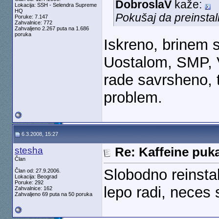
DobroslaV
kaže:
Lokacija: SSH - Selendra Supreme
HQ
Pokušaj da preinsta
Poruke: 7.147
Zahvalnice: 772
Zahvaljeno 2.267 puta na 1.686
poruka
Iskreno, brinem
Uostalom, SMP, V
rade savrsheno, 
problem.
6.3.2008, 15:27
stesha
Re: Kaffeine puk
Član
Slobodno reinsta
Član od: 27.9.2006.
Lokacija: Beograd
Poruke: 292
lepo radi, neces 
Zahvalnice: 162
Zahvaljeno 69 puta na 50 poruka