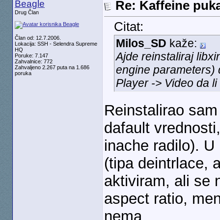
Beagle
Re: Kaffeine puk
Drug Član
Citat:
Član od: 12.7.2006.
Milos_SD
kaže:
Lokacija: SSH - Selendra Supreme
HQ
Ajde reinstaliraj lib
Poruke: 7.147
Zahvalnice: 772
engine parameters) d
Zahvaljeno 2.267 puta na 1.686
poruka
Player -> Video da li
Reinstalirao sam
dafault vrednosti
inache radilo). U
(tipa deintrlace, 
aktiviram, ali s
aspect ratio, men
nema.