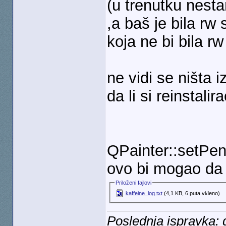
(u trenutku nesta
,a baš je bila rw
koja ne bi bila rw
ne vidi se ništa 
da li si reinstali
QPainter::setPen:
ovo bi mogao da 
Priloženi fajlovi
kaffeine_log.txt
(4,1 KB, 6 puta viđeno)
Poslednja ispravka: