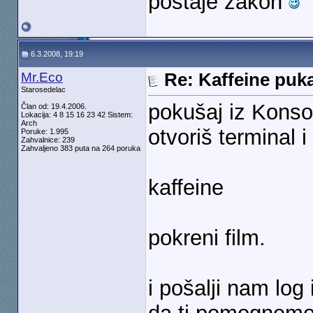
postaje zakon
6.3.2008, 19:19
Mr.Eco
Re: Kaffeine puk
Starosedelac
pokušaj iz Konso
Član od: 19.4.2006.
Lokacija: 4 8 15 16 23 42 Sistem:
Arch
otvoriš terminal 
Poruke: 1.995
Zahvalnice: 239
Zahvaljeno 383 puta na 264 poruka
kaffeine
pokreni film.
i pošalji nam log