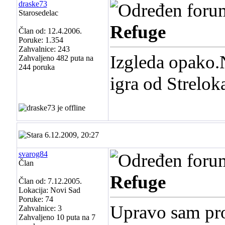
draske73
Starosedelac
Refuge
Član od: 12.4.2006.
Poruke: 1.354
Zahvalnice: 243
Izgleda opako.N
Zahvaljeno 482 puta na
244 poruka
igra od Strelok
6.12.2009, 20:27
svarog84
Član
Refuge
Član od: 7.12.2005.
Lokacija: Novi Sad
Poruke: 74
Upravo sam pro
Zahvalnice: 3
Zahvaljeno 10 puta na 7