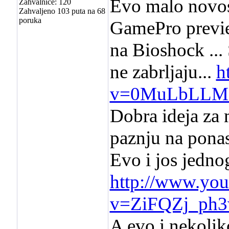
Evo malo novost
Zahvalnice: 120
Zahvaljeno 103 puta na 68
poruka
GamePro previe
na Bioshock ...
ne zabrljaju...
h
v=0MuLbLLM
Dobra ideja za 
paznju na ponas
Evo i jos jedno
http://www.yo
v=ZiFQZj_ph
A evo i nekolik