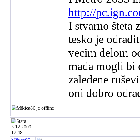
http://pc.ign.
I stvarno šteta 
tesko je odradit
vecim delom od
mada mogli bi d
zaleđene rušev
oni dobro odrad
3.12.2009,
17:48