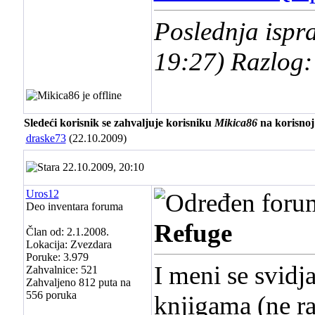
Poslednja ispr
19:27
) Razlog:
Sledeći korisnik se zahvaljuje korisniku
Mikica86
na korisnoj
draske73
(22.10.2009)
22.10.2009, 20:10
Uros12
Deo inventara foruma
Refuge
Član od: 2.1.2008.
Lokacija: Zvezdara
Poruke: 3.979
I meni se svidj
Zahvalnice: 521
Zahvaljeno 812 puta na
556 poruka
knjigama (ne ra