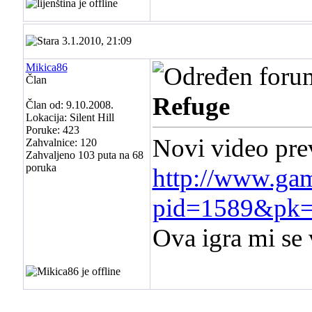
3.1.2010, 21:09
Mikica86
Član
Refuge
Član od: 9.10.2008.
Lokacija: Silent Hill
Poruke: 423
Novi video pre
Zahvalnice: 120
Zahvaljeno 103 puta na 68
poruka
http://www.gam
pid=1589&pk
Ova igra mi se 