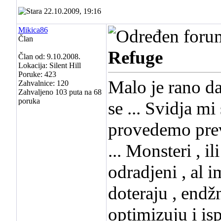
22.10.2009, 19:16
Mikica86
Član
Refuge
Član od: 9.10.2008.
Lokacija: Silent Hill
Poruke: 423
Malo je rano da
Zahvalnice: 120
Zahvaljeno 103 puta na 68
poruka
se ... Svidja mi
provedemo prev
... Monsteri , i
odradjeni , al 
doteraju , endž
optimizuju i isp