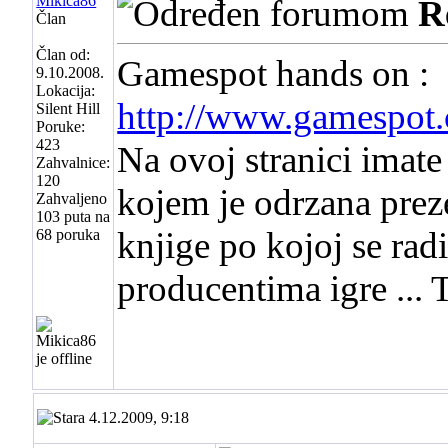
Mikica86
R
Član
Član od:
Gamespot hands on :
9.10.2008.
Lokacija:
http://www.gamespot.
Silent Hill
Poruke:
423
Na ovoj stranici imate
Zahvalnice:
120
kojem je odrzana prez
Zahvaljeno
103 puta na
knjige po kojoj se radi
68 poruka
producentima igre ... 
4.12.2009, 9:18