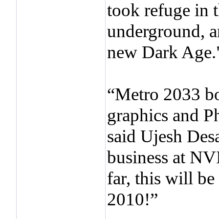
took refuge in
underground, a
new Dark Age.
“Metro 2033 bo
graphics and Ph
said Ujesh Desa
business at NV
far, this will b
2010!”