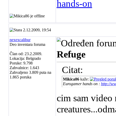
hands-on
2.12.2009, 19:54
nexexcalibur
Deo inventara foruma
Refuge
Član od: 23.2.2009.
Lokacija: Belgrado
Poruke: 9.798
Citat:
Zahvalnice: 1.643
Zahvaljeno 3.809 puta na
1.865 poruka
Mikica86
kaže:
Eurogamer hands on :
http://w
cim sam video r
creatures...od