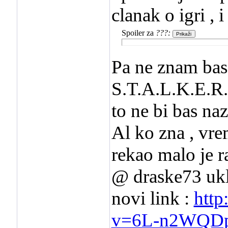
clanak o igri ,
Spoiler za
???:
Pa ne znam bas 
S.T.A.L.K.E.R. 
to ne bi bas na
Al ko zna , vre
rekao malo je r
@ draske73 uklo
novi link :
http
v=6L-n2WQD