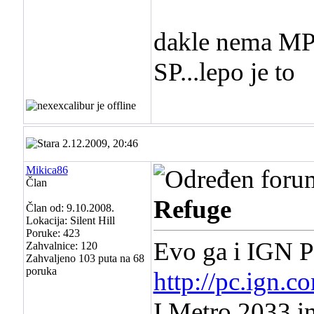
dakle nema MP..
SP...lepo je to
2.12.2009, 20:46
Mikica86
Član
Refuge
Član od: 9.10.2008.
Lokacija: Silent Hill
Poruke: 423
Evo ga i IGN P
Zahvalnice: 120
Zahvaljeno 103 puta na 68
poruka
http://pc.ign.
I Metro 2033 in