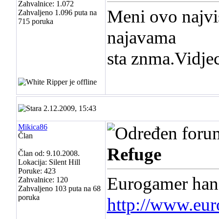
Zahvalnice: 1.072
Meni ovo najvis
Zahvaljeno 1.096 puta na
715 poruka
najavama
sta znma.Vidje
2.12.2009, 15:43
Mikica86
Član
Refuge
Član od: 9.10.2008.
Lokacija: Silent Hill
Poruke: 423
Eurogamer hand
Zahvalnice: 120
Zahvaljeno 103 puta na 68
poruka
http://www.eur