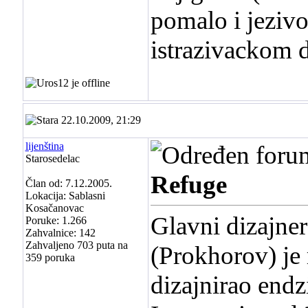
pomalo i jeziv
istrazivackom 
22.10.2009, 21:29
lijenština
Starosedelac
Refuge
Član od: 7.12.2005.
Lokacija: Sablasni
Kosačanovac
Glavni dizajner
Poruke: 1.266
Zahvalnice: 142
Zahvaljeno 703 puta na
(Prokhorov) je r
359 poruka
dizajnirao endz