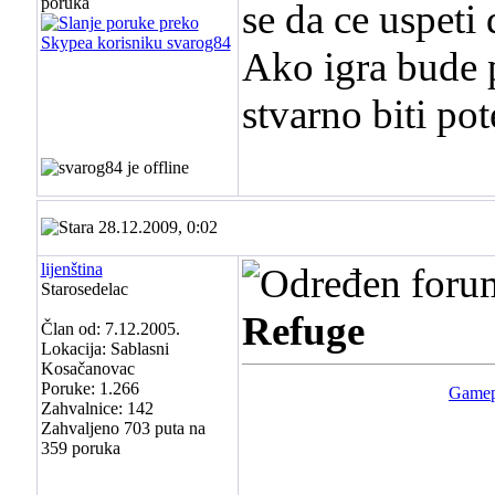
poruka
se da ce uspeti
Ako igra bude 
stvarno biti pot
28.12.2009, 0:02
lijenština
Starosedelac
Refuge
Član od: 7.12.2005.
Lokacija: Sablasni
Kosačanovac
Poruke: 1.266
Gamep
Zahvalnice: 142
Zahvaljeno 703 puta na
359 poruka