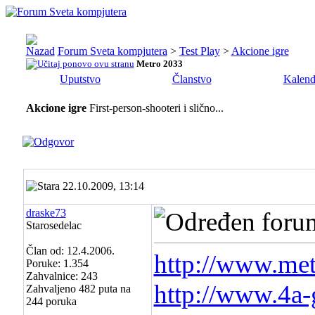
Forum Sveta kompjutera
>
Test Play
>
Akcione igre
Metro 2033
Uputstvo
Članstvo
Kalend
Akcione igre
First-person-shooteri i slično...
22.10.2009, 13:14
draske73
Starosedelac
Član od: 12.4.2006.
http://www.me
Poruke: 1.354
Zahvalnice: 243
http://www.4a
Zahvaljeno 482 puta na
244 poruka