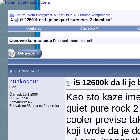
Forum Sveta kompjutera
>
Test Drive
>
Osnovne komponente
i5 12600k da li je be quiet pure rock 2 dovoljan?
Uputstvo
Članstvo
K
Osnovne komponente
Procesori, ploče, memorije...
10.1.2022, 14:52
punkosaur
i5 12600k da li je
Član
Kao sto kaze ime
Član od: 16.1.2006.
Poruke: 158
Zahvalnice: 46
quiet pure rock 
Zahvaljeno 33 puta na 24 poruka
cooler previse t
koji tvrde da je 