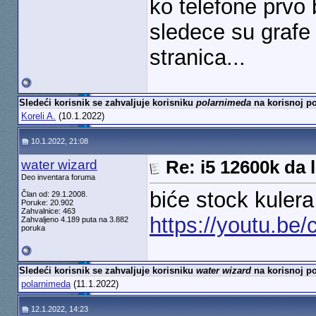
ko telefone prvo 
sledece su grafe
stranica...
Sledeći korisnik se zahvaljuje korisniku
polarnimeda
na korisnoj po
Koreli A.
(10.1.2022)
10.1.2022, 21:08
water wizard
Re: i5 12600k da l
Deo inventara foruma
biće stock kulera
Član od: 29.1.2008.
Poruke: 20.902
Zahvalnice: 463
https://youtu.be
Zahvaljeno 4.189 puta na 3.882
poruka
Sledeći korisnik se zahvaljuje korisniku
water wizard
na korisnoj po
polarnimeda
(11.1.2022)
12.1.2022, 14:23