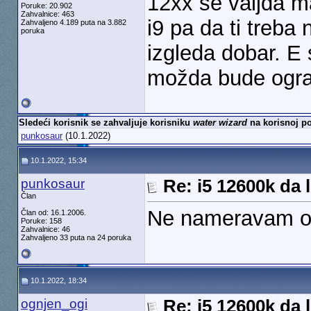
12xx se valjda ma
Poruke: 20.902
Zahvalnice: 463
i9 pa da ti treba
Zahvaljeno 4.189 puta na 3.882
poruka
izgleda dobar. E
možda bude ogran
Sledeći korisnik se zahvaljuje korisniku
water wizard
na korisnoj po
punkosaur
(10.1.2022)
10.1.2022, 15:34
punkosaur
Re: i5 12600k da l
Član
Ne nameravam o
Član od: 16.1.2006.
Poruke: 158
Zahvalnice: 46
Zahvaljeno 33 puta na 24 poruka
10.1.2022, 18:34
ognjen_ogi
Re: i5 12600k da l