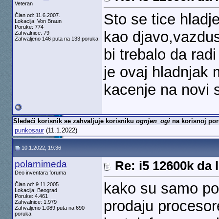
Veteran
Sto se tice hladje
Član od: 11.6.2007.
Lokacija: Von Braun
Poruke: 774
kao djavo,vazdus
Zahvalnice: 79
Zahvaljeno 146 puta na 133 poruka
bi trebalo da rad
je ovaj hladnjak 
kacenje na novi 
Sledeći korisnik se zahvaljuje korisniku
ognjen_ogi
na korisnoj por
punkosaur
(11.1.2022)
10.1.2022, 19:36
polarnimeda
Re: i5 12600k da l
Deo inventara foruma
kako su samo pol
Član od: 9.11.2005.
Lokacija: Beograd
Poruke: 4.461
prodaju procesor
Zahvalnice: 1.979
Zahvaljeno 1.089 puta na 690
poruka