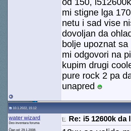
od 150, i512600
mi stigne lga 17
netu i sad vise n
dovoljan da ohlad
bolje upoznat sa
mi odgovori na pi
kupim drugi cool
pure rock 2 pa d
unapred
10.1.2022, 15:12
water wizard
Re: i5 12600k da l
Deo inventara foruma
Član od: 29.1.2008.