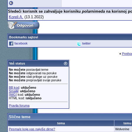
Sledeći korisnik se zahvaljuje korisniku
polarnimeda
na korisnoj po
Koreli A.
(13.1.2022)
Bookmarks sajtovi
facebook
twitter
«
Pretho
Vaš status
Ne možete
postavljati teme
Ne možete
odgovarati na poruke
Ne možete
slati priloge uz poruke
Ne možete
prepravljati svoje poruke
BB kod
:
uključeno
Smajliji
:
uključeno
[IMG]
kod:
uključeno
HTML kod:
isključeno
Pravila foruma
Slične teme
tema
temu
Pesma/e koja vas najviše dirne?
Wolverine