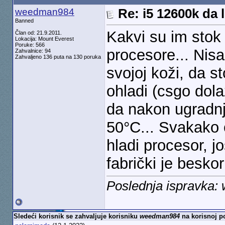
weedman984
Re: i5 12600k da l
Banned
Kakvi su im stok k
Član od: 21.9.2011.
Lokacija: Mount Everest
Poruke: 566
procesore... Nis
Zahvalnice: 94
Zahvaljeno 136 puta na 130 poruka
svojoj koži, da 
ohladi (csgo dol
da nakon ugradnje
50°C... Svakako 
hladi procesor, jo
fabrički je beskor
Poslednja ispravka
Sledeći korisnik se zahvaljuje korisniku
weedman984
na korisnoj po