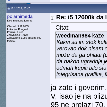
12.1.2022, 20:47
polarnimeda
Re: i5 12600k da l
Deo inventara foruma
Citat:
Član od: 9.11.2005.
Lokacija: Beograd
Poruke: 4.461
weedman984
kaže:
Zahvalnice: 1.979
Zahvaljeno 1.089 puta na 690
Kakvi su im stok kule
poruka
verovao dok nisam os
može da ga ohladi (
da nakon ugradnje je
odmah kupiti bilo šta
integrisana grafika, f
ja zato i govorim
V, isao je na bli
95 ne prelazi 70