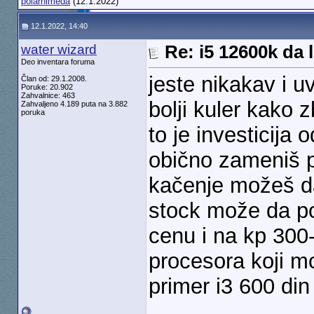
polarnimeda
(12.1.2022)
12.1.2022, 14:40
water wizard
Re: i5 12600k da l
Deo inventara foruma
jeste nikakav i 
Član od: 29.1.2008.
Poruke: 20.902
Zahvalnice: 463
bolji kuler kako 
Zahvaljeno 4.189 puta na 3.882
poruka
to je investicija
obično zameniš p
kačenje možeš da
stock može da po
cenu i na kp 300-
procesora koji mo
primer i3 600 din