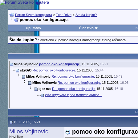
Forum Sveta kompjutera
>
Test Drive
>
Šta da kupim?
pomoc oko konfiguracije.
Uputstvo
Članstvo
K
Šta da kupim?
Saveti oko kupovine novog ili nadogradnje starog računara
Milos Vojinovic
pomoc oko konfiguracije.
15.11.2005,
15:21
sErGiO
Re: pomoc oko konfiguracije.
15.11.2005,
15:44
Milos Vojinovic
Re: pomoc oko konfiguracije.
15.11.2005,
15:49
Milos Vojinovic
Re: pomoc oko konfiguracije.
15.11.2005,
16:03
igor rus
Re: pomoc oko konfiguracije.
15.11.2005,
16:18
Više odgovora ispod trenutne dubine...
P
15.11.2005, 15:21
Milos Vojinovic
pomoc oko konfiguraci
Novi član