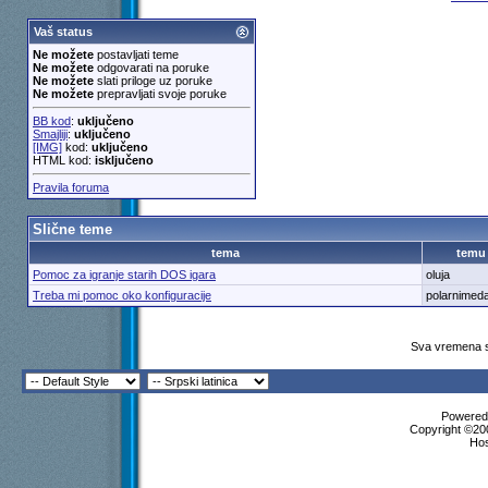
Vaš status
Ne možete
postavljati teme
Ne možete
odgovarati na poruke
Ne možete
slati priloge uz poruke
Ne možete
prepravljati svoje poruke
BB kod
:
uključeno
Smajliji
:
uključeno
[IMG]
kod:
uključeno
HTML kod:
isključeno
Pravila foruma
Slične teme
tema
temu
Pomoc za igranje starih DOS igara
oluja
Treba mi pomoc oko konfiguracije
polarnimed
Sva vremena s
Powered 
Copyright ©200
Ho