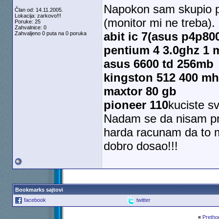
Napokon sam skupio p
Član od: 14.11.2005.
Lokacija: zarkovo!!!
(monitor mi ne treba). 
Poruke: 25
Zahvalnice: 0
abit ic 7(asus p4p80
Zahvaljeno 0 puta na 0 poruka
pentium 4 3.0ghz 1 
asus 6600 td 256mb
kingston 512 400 mh
maxtor 80 gb
pioneer 110
kuciste s
Nadam se da nisam pre
harda racunam da to 
dobro dosao!!!
Bookmarks sajtovi
facebook
twitter
«
Pretho