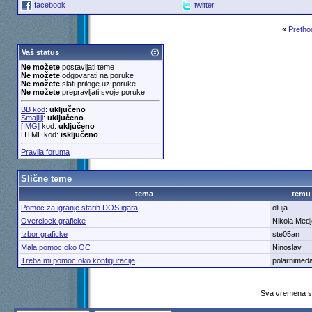
facebook
twitter
«
Pretho
Vaš status
Ne možete
postavljati teme
Ne možete
odgovarati na poruke
Ne možete
slati priloge uz poruke
Ne možete
prepravljati svoje poruke
BB kod
:
uključeno
Smajliji
:
uključeno
[IMG]
kod:
uključeno
HTML kod:
isključeno
Pravila foruma
Slične teme
tema
temu
Pomoc za igranje starih DOS igara
oluja
Overclock graficke
Nikola Medj
Izbor graficke
ste05an
Mala pomoc oko OC
Ninoslav
Treba mi pomoc oko konfiguracije
polarnimed
Sva vremena su