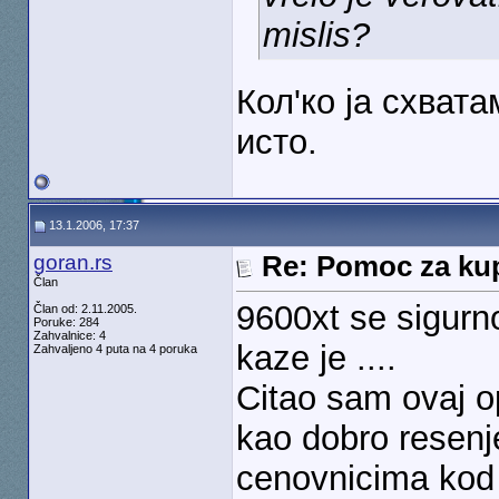
mislis?
Кол'ко ја схват
исто.
13.1.2006, 17:37
goran.rs
Re: Pomoc za kup
Član
9600xt se sigurno 
Član od: 2.11.2005.
Poruke: 284
Zahvalnice: 4
kaze je ....
Zahvaljeno 4 puta na 4 poruka
Citao sam ovaj o
kao dobro resenj
cenovnicima kod 