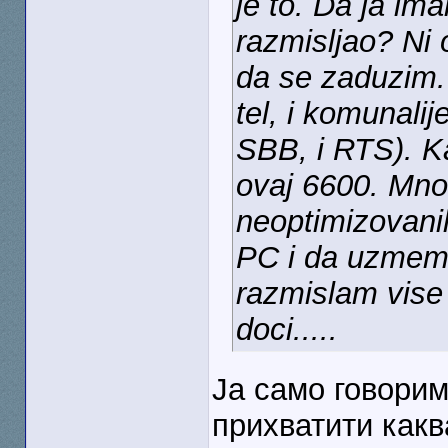
je to. Da ja im
razmisljao? Ni
da se zaduzim. 
tel, i komunalije
SBB, i RTS). Kad
ovaj 6600. Mno
neoptimizovani
PC i da uzmem 
razmislam vise 
doci.....
Ја само говорим
прихватити какв