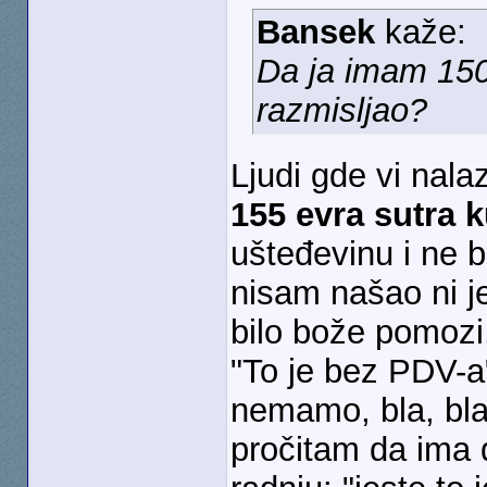
Bansek
kaže:
Da ja imam 150 
razmisljao?
Ljudi gde vi nala
155 evra sutra 
ušteđevinu i ne b
nisam našao ni j
bilo bože pomozi
"To je bez PDV-a"
nemamo, bla, bla 
pročitam da ima 