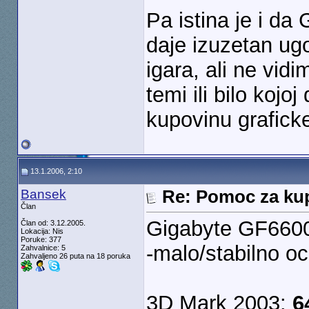
Pa istina je i d
daje izuzetan ugo
igara, ali ne vid
temi ili bilo kojo
kupovinu grafick
13.1.2006, 2:10
Bansek
Re: Pomoc za kup
Član
Gigabyte GF6600
Član od: 3.12.2005.
Lokacija: Nis
Poruke: 377
-malo/stabilno oc
Zahvalnice: 5
Zahvaljeno 26 puta na 18 poruka
3D Mark 2003:
6