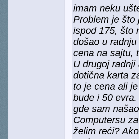
imam neku ušteđ
Problem je što 
ispod 175, što 
došao u radnju 
cena na sajtu, 
U drugoj radnji
dotična karta z
to je cena ali 
bude i 50 evra.
gde sam našao p
Computersu za 2
želim reći? Ako