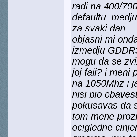
radi na 400/700
defaultu. medj
za svaki dan.
objasni mi onda
izmedju GDDR3
mogu da se zvi
joj fali? i me
na 1050Mhz i j
nisi bio obaves
pokusavas da se
tom mene proziv
ocigledne cinje