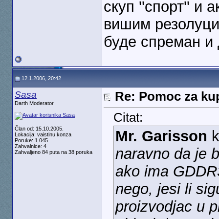
скуп ''спорт'' и
вишим резолуци
буде спреман и 
12.1.2006, 20:42
Sasa
Re: Pomoc za kup
Darth Moderator
Citat:
Član od: 15.10.2005.
Mr. Garisson
k
Lokacija: vaistinu konza
Poruke: 1.045
Zahvalnice: 4
naravno da je 
Zahvaljeno 84 puta na 38 poruka
ako ima GDDR3 
nego, jesi li si
proizvodjac u p