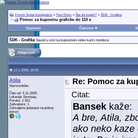
Forum Sveta kompjutera
>
Test Drive
>
Šta da kupim?
>
ŠDK - Grafika
Pomoc za kupovinu graficke do 110 e
Uputstvo
Članstvo
K
ŠDK - Grafika
Saveti u vezi sa kupovinom video karti i monitora
12.1.2006, 19:33
Atila
Re: Pomoc za kup
Starosedelac
Citat:
Član od: 5.11.2005.
Lokacija: Београд
Poruke: 2.351
Bansek
kaže:
Zahvalnice: 1
Zahvaljeno jedanput na jednoj
poruci
A bre, Atila, zbo
ako neko kaze d