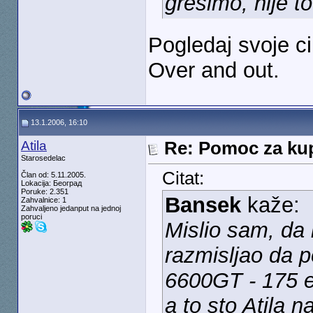
gresimo, nije t
Pogledaj svoje c
Over and out.
13.1.2006, 16:10
Atila
Re: Pomoc za kup
Starosedelac
Citat:
Član od: 5.11.2005.
Lokacija: Београд
Poruke: 2.351
Bansek
kaže:
Zahvalnice: 1
Zahvaljeno jedanput na jednoj
poruci
Mislio sam, da
razmisljao da p
6600GT - 175 e
a to sto Atila na