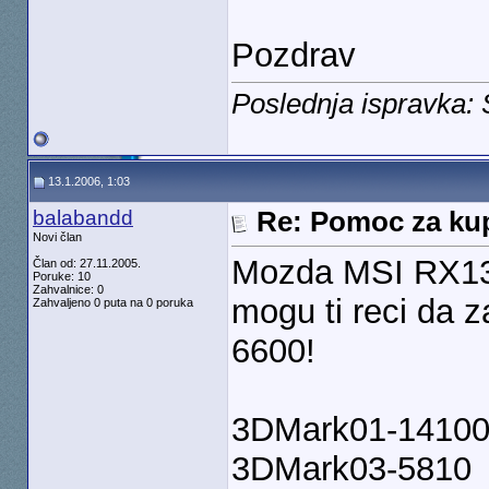
Pozdrav
Poslednja ispravka:
13.1.2006, 1:03
balabandd
Re: Pomoc za kup
Novi član
Mozda MSI RX13
Član od: 27.11.2005.
Poruke: 10
Zahvalnice: 0
mogu ti reci da 
Zahvaljeno 0 puta na 0 poruka
6600!
3DMark01-1410
3DMark03-5810