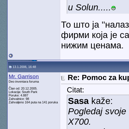
u Solun.....
То што ја ''налаз
фирми која је с
нижим ценама.
13.1.2006, 16:48
Mr. Garrison
Re: Pomoc za kup
Deo inventara foruma
Citat:
Član od: 20.12.2005.
Lokacija: South Park
Poruke: 4.887
Sasa
kaže:
Zahvalnice: 98
Zahvaljeno 164 puta na 141 poruka
Pogledaj svoje 
X700.