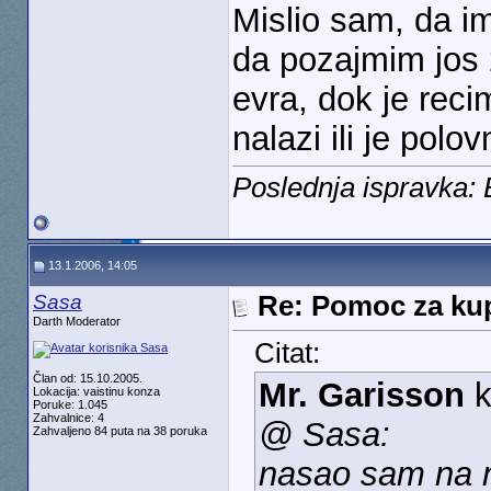
Mislio sam, da i
da pozajmim jos 
evra, dok je reci
nalazi ili je polov
Poslednja ispravka:
13.1.2006, 14:05
Sasa
Re: Pomoc za kup
Darth Moderator
Citat:
Član od: 15.10.2005.
Mr. Garisson
k
Lokacija: vaistinu konza
Poruke: 1.045
Zahvalnice: 4
@ Sasa:
Zahvaljeno 84 puta na 38 poruka
nasao sam na n