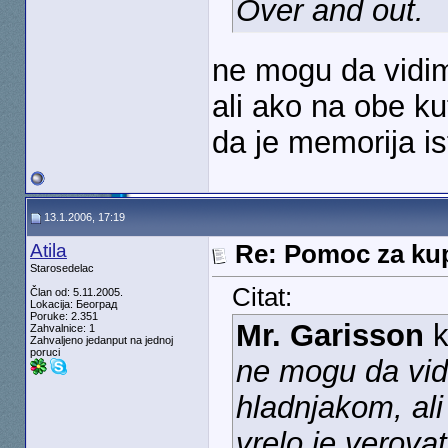
Over and out.
ne mogu da vidim
ali ako na obe ku
da je memorija ist
13.1.2006, 17:19
Atila
Re: Pomoc za kup
Starosedelac
Citat:
Član od: 5.11.2005.
Lokacija: Београд
Poruke: 2.351
Mr. Garisson
k
Zahvalnice: 1
Zahvaljeno jedanput na jednoj
poruci
ne mogu da vidi
hladnjakom, ali
vrelo je verovat