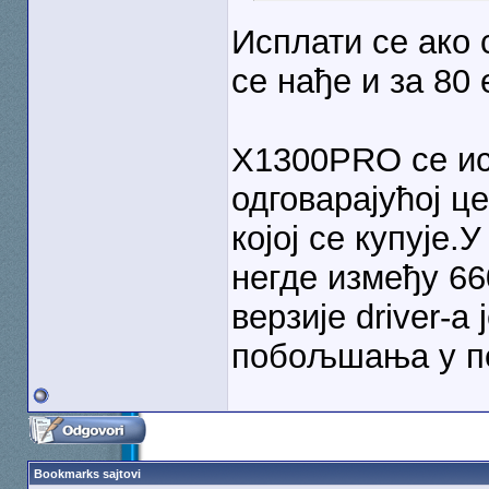
Исплати се ако 
се нађе и за 80 
X1300PRO се ис
одговарајућој ц
којој се купује
негде између 66
верзије driver-а
побољшања у п
Bookmarks sajtovi