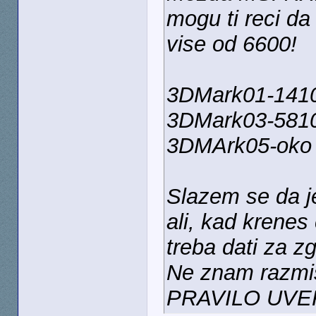
mogu ti reci da
vise od 6600!
3DMark01-141
3DMark03-581
3DMArk05-oko
Slazem se da j
ali, kad krenes 
treba dati za z
Ne znam razmisl
PRAVILO UVEK