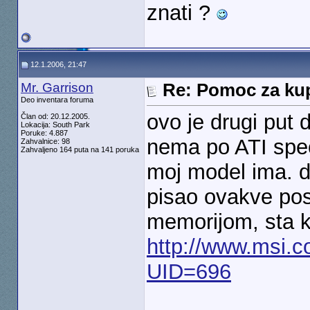
znati ?
12.1.2006, 21:47
Mr. Garrison
Re: Pomoc za kup
Deo inventara foruma
ovo je drugi put 
Član od: 20.12.2005.
Lokacija: South Park
Poruke: 4.887
nema po ATI spe
Zahvalnice: 98
Zahvaljeno 164 puta na 141 poruka
moj model ima. da
pisao ovakve po
memorijom, sta 
http://www.msi.c
UID=696