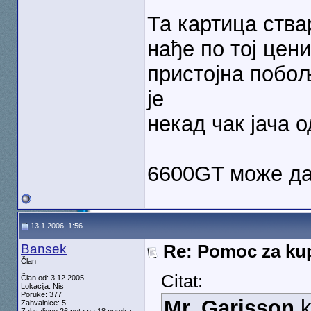
Та картица ства
нађе по тој цени
пристојна побо
је
некад чак јача о
6600GT може да 
13.1.2006, 1:56
Bansek
Re: Pomoc za kup
Član
Citat:
Član od: 3.12.2005.
Lokacija: Nis
Poruke: 377
Mr. Garisson
k
Zahvalnice: 5