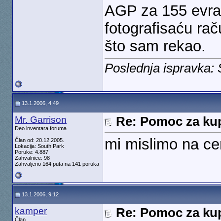
AGP za 155 evra 
fotografisaću rač
što sam rekao.
Poslednja ispravka:
13.1.2006, 4:49
Mr. Garrison
Re: Pomoc za kup
Deo inventara foruma
mi mislimo na ce
Član od: 20.12.2005.
Lokacija: South Park
Poruke: 4.887
Zahvalnice: 98
Zahvaljeno 164 puta na 141 poruka
13.1.2006, 9:12
kamper
Re: Pomoc za kup
Član