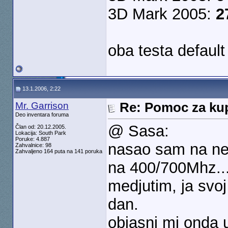
3D Mark 2005:
2
oba testa default
13.1.2006, 2:22
Mr. Garrison
Re: Pomoc za kup
Deo inventara foruma
@ Sasa:
Član od: 20.12.2005.
Lokacija: South Park
Poruke: 4.887
nasao sam na net
Zahvalnice: 98
Zahvaljeno 164 puta na 141 poruka
na 400/700Mhz...
medjutim, ja svo
dan.
objasni mi onda 