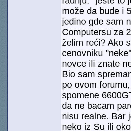
radnju: "jeste to 
može da bude i 5
jedino gde sam na
Computersu za 20
želim reći? Ako s
cenovniku "neke" 
novce ili znate n
Bio sam spreman 
po ovom forumu, 
spomene 6600GT 
da ne bacam pare
nisu realne. Bar 
neko iz Su ili o