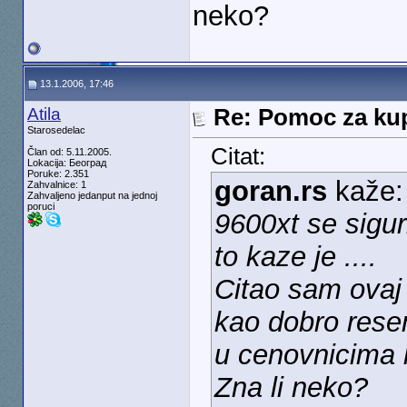
neko?
13.1.2006, 17:46
Atila
Re: Pomoc za kup
Starosedelac
Citat:
Član od: 5.11.2005.
Lokacija: Београд
Poruke: 2.351
goran.rs
kaže:
Zahvalnice: 1
Zahvaljeno jedanput na jednoj
poruci
9600xt se sigurn
to kaze je ....
Citao sam ovaj 
kao dobro rese
u cenovnicima 
Zna li neko?