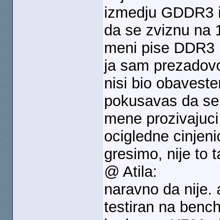
izmedju GDDR3 i
da se zviznu na 1
meni pise DDR3 
ja sam prezadovo
nisi bio obavest
pokusavas da se 
mene prozivajuci
ocigledne cinjeni
gresimo, nije to 
@ Atila:
naravno da nije.
testiran na benc