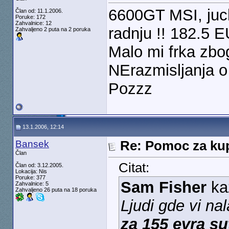
6600GT MSI, juc
Član od: 11.1.2006.
Poruke: 172
Zahvalnice: 12
radnju !! 182.5 
Zahvaljeno 2 puta na 2 poruka
Malo mi frka zbo
NErazmisljanja o
Pozzz
13.1.2006, 12:14
Bansek
Re: Pomoc za kup
Član
Citat:
Član od: 3.12.2005.
Lokacija: Nis
Poruke: 377
Sam Fisher
ka
Zahvalnice: 5
Zahvaljeno 26 puta na 18 poruka
Ljudi gde vi na
za 155 evra s