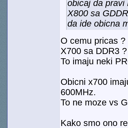
obicaj da pravi
X800 sa GDDR3, 
da ide obicna 
O cemu pricas ?
X700 sa DDR3 ?
To imaju neki PRO
Obicni x700 ima
600MHz.
To ne moze vs G
Kako smo ono rek