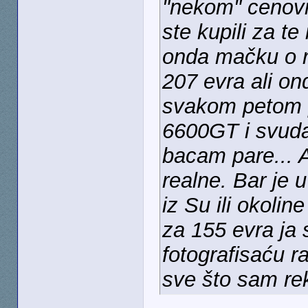
"nekom" cenovn
ste kupili za te
onda mačku o r
207 evra ali o
svakom petom p
6600GT i svuda
bacam pare... A
realne. Bar je 
iz Su ili okol
za 155 evra ja 
fotografisaću r
sve što sam re