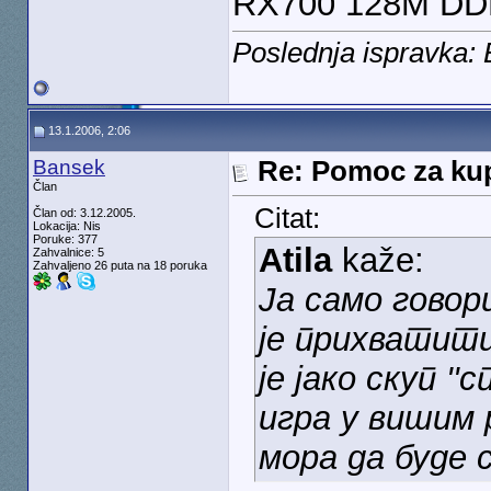
RX700 128M DDR
Poslednja ispravka:
13.1.2006, 2:06
Bansek
Re: Pomoc za kup
Član
Citat:
Član od: 3.12.2005.
Lokacija: Nis
Poruke: 377
Atila
kaže:
Zahvalnice: 5
Zahvaljeno 26 puta na 18 poruka
Ја само говор
је прихватити
је јако скуп ''
игра у вишим
мора да буде 