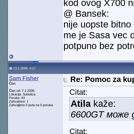
kod ovog X700 ni
@ Bansek:
nije uopste bitno 
me je Sasa vec d
potpuno bez potr
13.1.2006, 4:17
Sam Fisher
Re: Pomoc za kup
Član
Citat:
Član od: 7.1.2006.
Lokacija: Subotica
Poruke: 44
Atila
kaže:
Zahvalnice: 1
Zahvaljeno 0 puta na 0 poruka
6600GT може д
Citat: