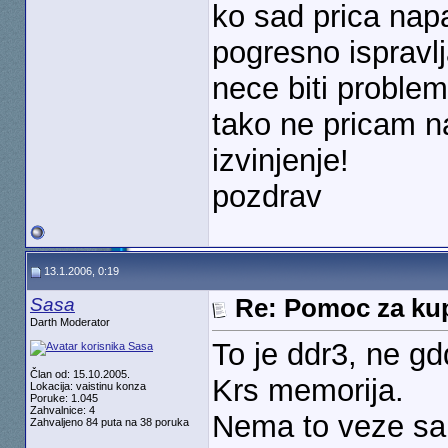
ko sad prica nap
pogresno ispravlj
nece biti problem
tako ne pricam n
izvinjenje!
pozdrav
13.1.2006, 0:19
Sasa
Re: Pomoc za kup
Darth Moderator
To je ddr3, ne g
Član od: 15.10.2005.
Krs memorija.
Lokacija: vaistinu konza
Poruke: 1.045
Zahvalnice: 4
Nema to veze sa 
Zahvaljeno 84 puta na 38 poruka