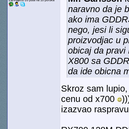
Zahvaljeno 26 puta na 18 poruka
naravno da je 
ako ima GDDR3 
nego, jesi li si
proizvodjac u p
obicaj da pravi
X800 sa GDDR3, 
da ide obicna 
Skroz sam lupio,
cenu od x700
))
izazvao raspravu