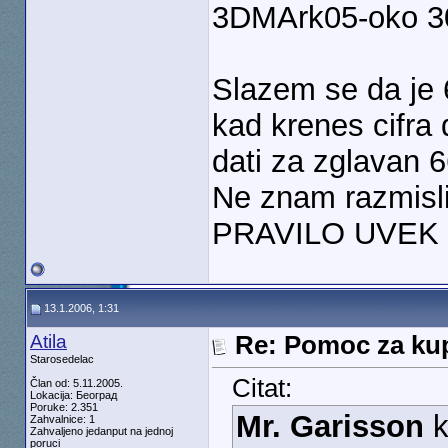
3DMArk05-oko 3
Slazem se da je 
kad krenes cifra 
dati za zglavan 
Ne znam razmisli
PRAVILO UVEK 
13.1.2006, 1:31
Atila
Re: Pomoc za kup
Starosedelac
Citat:
Član od: 5.11.2005.
Lokacija: Београд
Poruke: 2.351
Mr. Garisson
k
Zahvalnice: 1
Zahvaljeno jedanput na jednoj
poruci