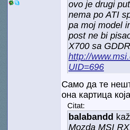
ovo je drugi pu
nema po ATI s
pa moj model im
post ne bi pisa
X700 sa GDDR3
http://www.msi
UID=696
Само да те нешт
она картица кој
Citat:
balabandd
kaž
Mozda MSI RX