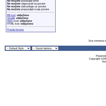
Ne možete
postavljati teme
Ne možete
odgovarati na poruke
Ne možete
slati priloge uz poruke
Ne možete
prepravljati svoje poruke
BB kod
:
uključeno
Smajliji
:
uključeno
[IMG]
kod:
uključeno
HTML kod:
isključeno
Pravila foruma
Sva vremena su
Powered 
Copyright ©200
Ho