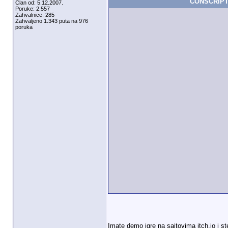
CONSCRIPT 
Član od: 5.12.2007.
Poruke: 2.557
Zahvalnice: 285
Zahvaljeno 1.343 puta na 976
poruka
Imate demo igre na sajtovima itch.io i s