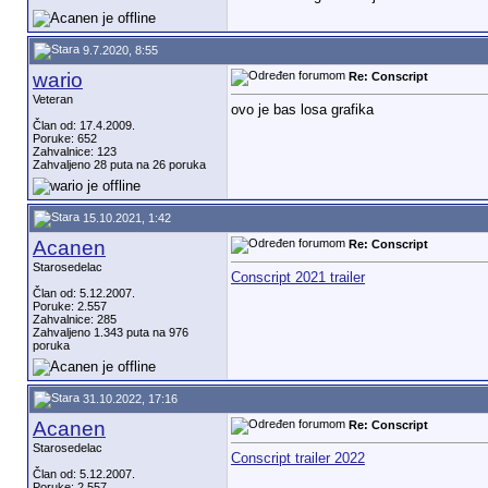
9.7.2020, 8:55
wario
Re: Conscript
Veteran
ovo je bas losa grafika
Član od: 17.4.2009.
Poruke: 652
Zahvalnice: 123
Zahvaljeno 28 puta na 26 poruka
15.10.2021, 1:42
Acanen
Re: Conscript
Starosedelac
Conscript 2021 trailer
Član od: 5.12.2007.
Poruke: 2.557
Zahvalnice: 285
Zahvaljeno 1.343 puta na 976
poruka
31.10.2022, 17:16
Acanen
Re: Conscript
Starosedelac
Conscript trailer 2022
Član od: 5.12.2007.
Poruke: 2.557