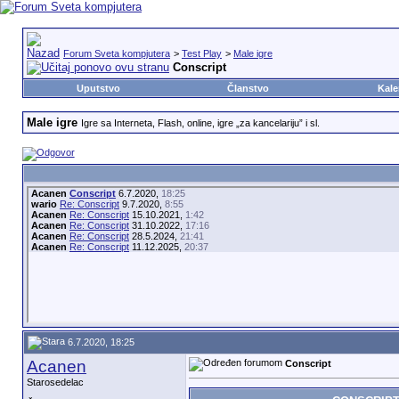
Forum Sveta kompjutera
>
Test Play
>
Male igre
Conscript
Uputstvo
Članstvo
Kale
Male igre
Igre sa Interneta, Flash, online, igre „za kancelariju” i sl.
Acanen
Conscript
6.7.2020,
18:25
wario
Re: Conscript
9.7.2020,
8:55
Acanen
Re: Conscript
15.10.2021,
1:42
Acanen
Re: Conscript
31.10.2022,
17:16
Acanen
Re: Conscript
28.5.2024,
21:41
Acanen
Re: Conscript
11.12.2025,
20:37
6.7.2020, 18:25
Acanen
Conscript
Starosedelac