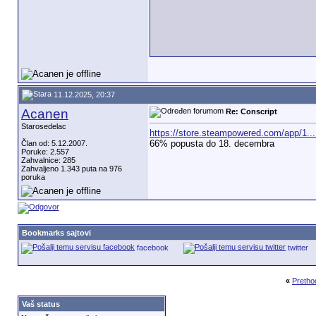
11.12.2025, 20:37
Acanen
Re: Conscript
Starosedelac
https://store.steampowered.com/app/1...
66% popusta do 18. decembra
Član od: 5.12.2007.
Poruke: 2.557
Zahvalnice: 285
Zahvaljeno 1.343 puta na 976
poruka
Bookmarks sajtovi
facebook
twitter
«
Pretho
Vaš status