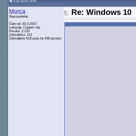
3.10.2014, 8:54
Morca
Re: Windows 10
Starosedelac
Član od: 30.3.2007.
Lokacija: Copper-city
Poruke: 2.232
Zahvalnice: 112
Zahvaljeno 618 puta na 438 poruka