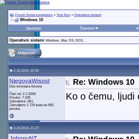
Forum Sveta kompjutera
>
Test Run
>
Operativni sistemi
Windows 10
Uputstvo
Članstvo
K
Operativni sistemi
Windows, Mac OS, DOS...
2.10.2014, 20:30
NjegovaWisost
Re: Windows 10
Deo inventara foruma
Ko o čemu, ljudi 
Član od: 2.2.2006.
Poruke: 7.335
Zahvalnice: 861
Zahvaljeno 1.729 puta na 992
poruka
2.10.2014, 21:27
JohnnyNT