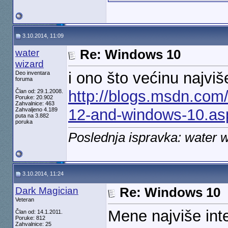
3.10.2014, 11:09
water
Re: Windows 10
wizard
i ono što većinu najviš
Deo inventara
foruma
http://blogs.msdn.com/
Član od: 29.1.2008.
Poruke: 20.902
Zahvalnice: 463
12-and-windows-10.as
Zahvaljeno 4.189
puta na 3.882
poruka
Poslednja ispravka: water 
3.10.2014, 11:24
Dark Magician
Re: Windows 10
Veteran
Mene najviše inte
Član od: 14.1.2011.
Poruke: 812
Zahvalnice: 25