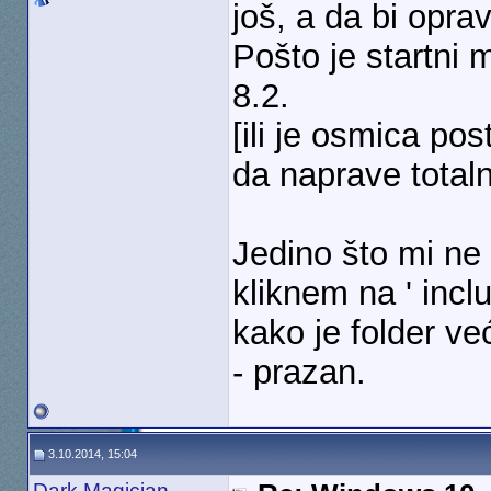
još, a da bi oprav
Pošto je startni
8.2.
[ili je osmica po
da naprave totaln
Jedino što mi ne ra
kliknem na ' incl
kako je folder već
- prazan.
3.10.2014, 15:04
Dark Magician