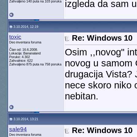
izgleda da sam u
Zahvaljeno 140 puta na 103 poruka
3.10.2014, 12:19
toxic
Re: Windows 10
Deo inventara foruma
Osim ,,novog" int
Član od: 16.6.2008.
Lokacija: Bananaland
Poruke: 4.302
novog u samom OS
Zahvalnice: 622
Zahvaljeno 875 puta na 758 poruka
drugacija Vista? J
nece skoro niko o
nebitan.
3.10.2014, 13:21
sale94
Re: Windows 10
Deo inventara foruma