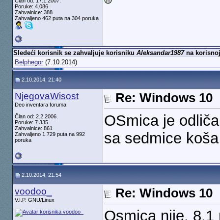
Član od: 17.1.2007.
Poruke: 4.086
Zahvalnice: 388
Zahvaljeno 462 puta na 304 poruka
Sledeći korisnik se zahvaljuje korisniku
Aleksandar1987
na korisnoj
Belphegor
(7.10.2014)
2.10.2014, 21:40
NjegovaWisost
Re: Windows 10
Deo inventara foruma
OSmica je odličan
Član od: 2.2.2006.
Poruke: 7.335
Zahvalnice: 861
sa sedmice koša
Zahvaljeno 1.729 puta na 992
poruka
2.10.2014, 21:54
voodoo_
Re: Windows 10
V.I.P. GNU/Linux
Osmica nije, 8.1