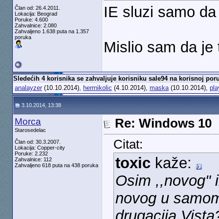
IE sluzi samo da
Član od: 26.4.2011.
Lokacija: Beograd
Poruke: 4.600
Zahvalnice: 2.080
Zahvaljeno 1.638 puta na 1.357
poruka
Mislio sam da je t
Sledećih 4 korisnika se zahvaljuje korisniku sale94 na korisnoj poru
analayzer
(10.10.2014),
herrnikolic
(4.10.2014),
maska
(10.10.2014),
pla
3.10.2014, 13:38
Morca
Re: Windows 10
Starosedelac
Citat:
Član od: 30.3.2007.
Lokacija: Copper-city
Poruke: 2.232
toxic
kaže:
Zahvalnice: 112
Zahvaljeno 618 puta na 438 poruka
Osim ,,novog" i
novog u samom O
drugacija Vista?