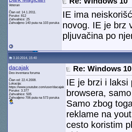
Re: Windows 10
Veteran
IE ima neiskorišć
Član od: 14.1.2011.
Poruke: 812
Zahvalnice: 25
novog. IE je brz 
Zahvaljeno 140 puta na 103 poruka
pljuvačina po nje
3.10.2014, 15:40
dacajak
Re: Windows 10
Deo inventara foruma
IE je brzi i laks
Član od: 22.4.2008.
Lokacija:
https://www.youtube.com/user/dacajak
browsera, samo
Poruke: 3.377
Zahvalnice: 505
Zahvaljeno 706 puta na 573 poruka
Samo zbog toga k
reklame na youtu
cesto koristim p