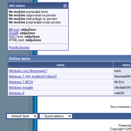
Vaš status
Ne možete
postavljati teme
Ne možete
odgovarati na poruke
Ne možete
slati priloge uz poruke
Ne možete
prepravljati svoje poruke
BB kod
:
uključeno
Smajliji
:
uključeno
[IMG]
kod:
uključeno
HTML kod:
isključeno
Pravila foruma
Slične teme
tema
temu
Windows Live Messenger?
mick
Windows 7 (64) problem!!! Hitno!!!
Nastaaki98
Windows 7 BETA
Mr.Eco
Windows installer
nikolapfc89
Windows 8
saleSK
Sva vremena s
Powered 
Copyright ©200