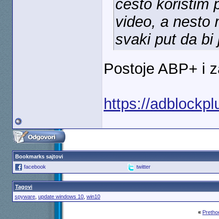
cesto koristim 
video, a nesto 
svaki put da bi 
Postoje ABP+ i z
https://adblockpl
Bookmarks sajtovi
facebook
twitter
Tagovi
spyware
,
update windows 10
,
win10
«
Pretho