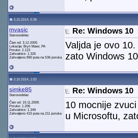
3.10.2014, 0:38
mvasic
Re: Windows 10
Starosedelac
Valjda je ovo 10
Član od: 3.12.2005.
Lokacija: Bryn Mawr, PA
Poruke: 2.123
zato Windows 10
Zahvalnice: 1.326
Zahvaljeno 890 puta na 536 poruka
3.10.2014, 1:02
simke85
Re: Windows 10
Starosedelac
10 mocnije zvuci
Član od: 19.11.2009.
Poruke: 1.206
Zahvalnice: 1.349
u Microsoftu, zat
Zahvaljeno 415 puta na 211 poruka