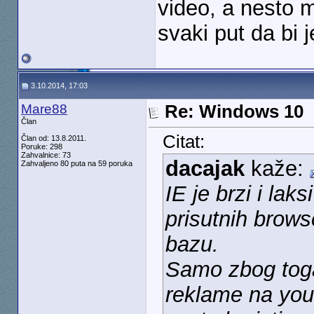
video, a nesto 
svaki put da bi 
3.10.2014, 17:03
Mare88
Re: Windows 10
Član
Citat:
Član od: 13.8.2011.
Poruke: 298
Zahvalnice: 73
dacajak
kaže:
Zahvaljeno 80 puta na 59 poruka
IE je brzi i lak
prisutnih brow
bazu.
Samo zbog toga 
reklame na yout