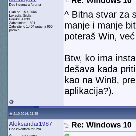
Re: Windows 10
Deo inventara foruma
^ Bitna stvar za
Član od: 15.4.2006.
Lokacija: Srbija
Poruke: 4.039
manje i manje bit
Zahvalnice: 1.301
Zahvaljeno 1.404 puta na 950
poruka
poteraš Win, već
Btw, ko ima insta
dešava kada priti
kao na Win8, pre
aplikacija?).
2.10.2014, 21:38
Aleksandar1987
Re: Windows 10
Deo inventara foruma