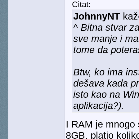
Citat:
JohnnyNT
kaž
^ Bitna stvar 
sve manje i man
tome da potera
Btw, ko ima ins
dešava kada pri
isto kao na Wi
aplikacija?).
I RAM je mnogo 
8GB, platio kolik