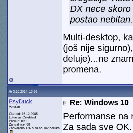
DX nece skoro n
postao nebitan.
Multi-desktop, 
(još nije sigurno
deluje)...ne znam
promena.
3.10.2014, 13:56
PsyDuck
Re: Windows 10
Veteran
Performanse na 
Član od: 16.12.2005.
Lokacija: Celeblast
Poruke: 899
Za sada sve OK. 
Zahvalnice: 88
Zahvaljeno 126 puta na 102 poruka