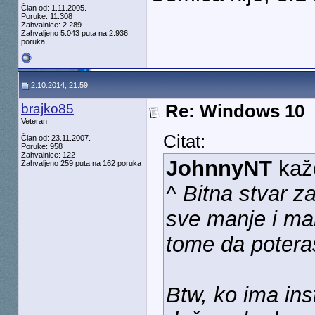
Član od: 1.11.2005.
Poruke: 11.308
Zahvalnice: 2.289
Zahvaljeno 5.043 puta na 2.936
poruka
2.10.2014, 21:59
brajko85
Re: Windows 10
Veteran
Citat:
Član od: 23.11.2007.
Poruke: 958
Zahvalnice: 122
JohnnyNT
kaž
Zahvaljeno 259 puta na 162 poruka
^ Bitna stvar 
sve manje i man
tome da potera
Btw, ko ima ins