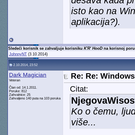
dešava kada pri
isto kao na Wi
aplikacija?).
Sledeći korisnik se zahvaljuje korisniku
K'R' HooD
na korisnoj poru
JohnnyNT
(3.10.2014)
2.10.2014, 23:52
Dark Magician
Re: Re: Windows
Veteran
Citat:
Član od: 14.1.2011.
Poruke: 812
Zahvalnice: 25
NjegovaWisos
Zahvaljeno 140 puta na 103 poruka
Ko o čemu, ljud
više...