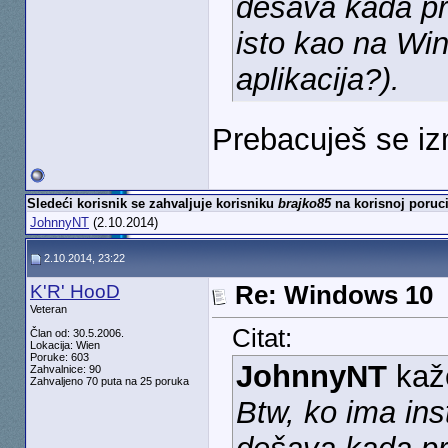
dešava kada pri
isto kao na Wi
aplikacija?).
Prebacuješ se iz
Sledeći korisnik se zahvaljuje korisniku
brajko85
na korisnoj poruci
JohnnyNT
(2.10.2014)
2.10.2014, 23:22
K'R' HooD
Re: Windows 10
Veteran
Citat:
Član od: 30.5.2006.
Lokacija: Wien
Poruke: 603
JohnnyNT
kaž
Zahvalnice: 90
Zahvaljeno 70 puta na 25 poruka
Btw, ko ima ins