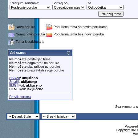
Kriterijum sortiranja:
Sortiraj po
Od
Nove poruke
Popularna tema sa novim porukama
Nema novih poruka
Popularna tema bez novih poruka
Tema je zaključana
Vaš status
Ne možete
postavljati teme
Ne možete
odgovarati na poruke
Ne možete
slati priloge uz poruke
Ne možete
prepravljati svoje poruke
BB kod
:
uključeno
Smajliji
:
uključeno
[IMG]
kod:
uključeno
HTML kod:
isključeno
Pravila foruma
Sva vremena su
Powered 
Copyright ©200
Ho