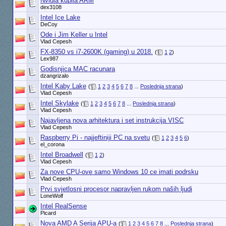
Nvidia kupila ARM
dex3108
Intel Ice Lake
DeCoy
Ode i Jim Keller u Intel
Vlad Cepesh
FX-8350 vs i7-2600K (gaming) u 2018.
(
1
2
)
Lex987
Godisnjica MAC racunara
dzangrizalo
Intel Kaby Lake
(
1
2
3
4
5
6
7
8
...
Poslednja strana
)
Vlad Cepesh
Intel Skylake
(
1
2
3
4
5
6
7
8
...
Poslednja strana
)
Vlad Cepesh
Najavljena nova arhitektura i set instrukcija VISC
Vlad Cepesh
Raspberry Pi - najjeftiniji PC na svetu
(
1
2
3
4
5
6
)
el_corona
Intel Broadwell
(
1
2
)
Vlad Cepesh
Za nove CPU-ove samo Windows 10 ce imati podrsku
Vlad Cepesh
Prvi svjetlosni procesor napravljen rukom naših ljudi
LoneWolf
Intel RealSense
Picard
Nova AMD A Serija APU-a
(
1
2
3
4
5
6
7
8
...
Poslednja strana
)