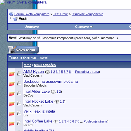
Forum Sveta kompjutera
>
Test Drive
>
Osnovne komponente
Vesti
Uputstvo
Članstvo
K
Vesti
Vesti koje se tiču osnovnih komponenti (procesora, ploča, memorije...)
Teme u forumu
: Vesti
tema
/
temu započeo
AMD Ryzen
(
1
2
3
4
5
6
7
8
...
Poslednja strana
)
Vlad Cepesh
Backdoor na asusovim pločama
SlobodanVidovic
Intel Alder Lake
(
1
2
)
DeCoy
Intel Rocket Lake
(
1
2
)
Vlad Cepesh
Veliki leak iz intela
Eni
Intel Coffee Lake
(
1
2
3
4
5
6
7
8
...
Poslednja strana
)
Picard