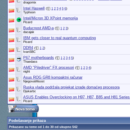
dragomix
Intel Haswell
(
1
2
3
4
5
6
)
Typhoon
Intel/Micron 3D XPoint memorija
Picard
Buducnost AMD-a
(
1
2
3
)
dacajak
IBM gets closer to real quantum computing
Picard
DDR4
(
1
2
)
IvanSBC
P67 motherboards
(
1
2
3
4
5
)
Thaedass
AMD "Piledriver" FX procesori
(
1
2
3
4
)
night
Asus ROG GR8 kompaktni računar
NjegovaWisost
Ruska vlada podržala projekat izrade domaćeg procesora
Djukarbc
ASUS Enables Overclocking on H97, H87, B85 and H81 Series
Picard
Podešavanje prikaza
Prikazane su teme od 1 do 30 od ukupno 542